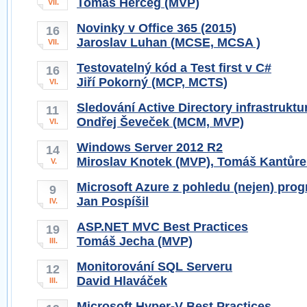
Tomáš Herceg (MVP)
VII.
Novinky v Office 365 (2015)
16
Jaroslav Luhan (MCSE, MCSA )
VII.
Testovatelný kód a Test first v C#
16
Jiří Pokorný (MCP, MCTS)
VI.
Sledování Active Directory infrastruk
11
Ondřej Ševeček (MCM, MVP)
VI.
Windows Server 2012 R2
14
Miroslav Knotek (MVP), Tomáš Kantůre
V.
Microsoft Azure z pohledu (nejen) prog
9
Jan Pospíšil
IV.
ASP.NET MVC Best Practices
19
Tomáš Jecha (MVP)
III.
Monitorování SQL Serveru
12
David Hlaváček
III.
Microsoft Hyper-V Best Practices