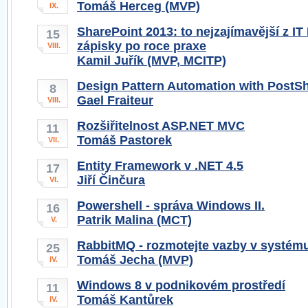
Tomáš Herceg (MVP)
IX.
SharePoint 2013: to nejzajímavější z IT
15
zápisky po roce praxe
VIII.
Kamil Juřík (MVP, MCITP)
Design Pattern Automation with PostS
8
Gael Fraiteur
VIII.
Rozšiřitelnost ASP.NET MVC
11
Tomáš Pastorek
VII.
Entity Framework v .NET 4.5
17
Jiří Činčura
VI.
Powershell - správa Windows II.
16
Patrik Malina (MCT)
V.
RabbitMQ - rozmotejte vazby v systém
25
Tomáš Jecha (MVP)
IV.
Windows 8 v podnikovém prostředí
11
Tomáš Kantůrek
IV.