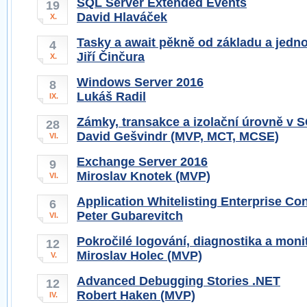
SQL Server Extended Events
19
David Hlaváček
X.
Tasky a await pěkně od základu a jedn
4
Jiří Činčura
X.
Windows Server 2016
8
Lukáš Radil
IX.
Zámky, transakce a izolační úrovně v 
28
David Gešvindr (MVP, MCT, MCSE)
VI.
Exchange Server 2016
9
Miroslav Knotek (MVP)
VI.
Application Whitelisting Enterprise Con
6
Peter Gubarevitch
VI.
Pokročilé logování, diagnostika a monit
12
Miroslav Holec (MVP)
V.
Advanced Debugging Stories .NET
12
Robert Haken (MVP)
IV.