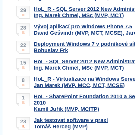
HoL_R - SQL Server 2012 New Administ
29
Ing. Marek Chmel, MSc (MVP, MCT)
III.
Vývoj aplikací pro Windows Phone 7.5
28
David Gešvindr (MVP, MCT, MCSE), Jar
III.
Deployment Windows 7 v podnikové sít
22
Bohuslav Frk
III.
HoL - SQL Server 2012 New Administra
15
Ing. Marek Chmel, MSc (MVP, MCT)
III.
HoL_R - Virtualizace na Windows Serve
8
Jan Marek (MVP, MCC, MCT, MCSE)
III.
HoL - SharePoint Foundation 2010 a S
1
2010
III.
Kamil Juřík (MVP, MCITP)
Jak testovat software v praxi
23
Tomáš Herceg (MVP)
II.