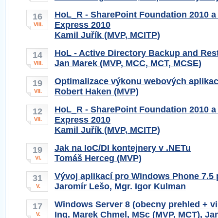
HoL_R - SharePoint Foundation 2010 a
16
Express 2010
VIII.
Kamil Juřík (MVP, MCITP)
HoL - Active Directory Backup and Res
14
Jan Marek (MVP, MCC, MCT, MCSE)
VIII.
Optimalizace výkonu webových aplikac
19
Robert Haken (MVP)
VII.
HoL_R - SharePoint Foundation 2010 a
12
Express 2010
VII.
Kamil Juřík (MVP, MCITP)
Jak na IoC/DI kontejnery v .NETu
19
Tomáš Herceg (MVP)
VI.
Vývoj aplikací pro Windows Phone 7.5 
31
Jaromír Lešo, Mgr. Igor Kulman
V.
Windows Server 8 (obecny prehled + vir
17
Ing. Marek Chmel, MSc (MVP, MCT), Ja
V.