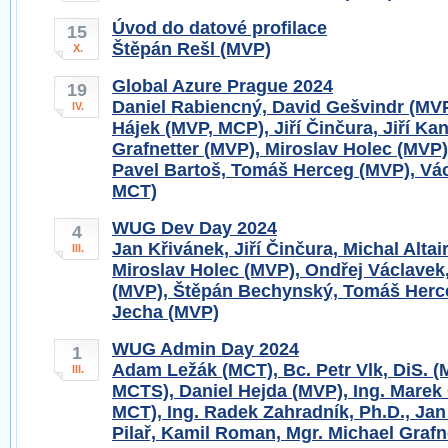
Úvod do datové profilace
15
Štěpán Rešl (MVP)
X.
Global Azure Prague 2024
19
Daniel Rabiencný, David Gešvindr (MV
IV.
Hájek (MVP, MCP), Jiří Činčura, Jiří Ka
Grafnetter (MVP), Miroslav Holec (MVP)
Pavel Bartoš, Tomáš Herceg (MVP), Vác
MCT)
WUG Dev Day 2024
4
Jan Křivánek, Jiří Činčura, Michal Altai
III.
Miroslav Holec (MVP), Ondřej Václavek
(MVP), Štěpán Bechynský, Tomáš Herc
Jecha (MVP)
WUG Admin Day 2024
1
Adam Ležák (MCT), Bc. Petr Vlk, DiS. 
III.
MCTS), Daniel Hejda (MVP), Ing. Marek
MCT), Ing. Radek Zahradník, Ph.D., J
Pilař, Kamil Roman, Mgr. Michael Grafn