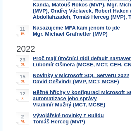
Kanda, Matouš Rokos (MVP), Mgr. Micha
(MVP), Ondřej Václavek, Robert Haken 
Abdollahzadeh, Tomáš Herceg (MVP), 
Nasazujeme MFA kam jenom to jde
11
Mgr. Michael Grafnetter (MVP)
IV.
2022
Proč mají útočníci rádi default nastave
23
Lubomír Ošmera (MCSE, MCT, CEH, C
XI.
Novinky v Microsoft SQL Serveru 2022
15
David Gešvindr (MVP, MCT, MCSE)
XI.
Běžné hříchy v konfiguraci Microsoft 
12
automatizace jeho správy
X.
Vladimír Mužný (MCT, MCSE)
Vývojářské novinky z Buildu
2
Tomáš Herceg (MVP)
VI.