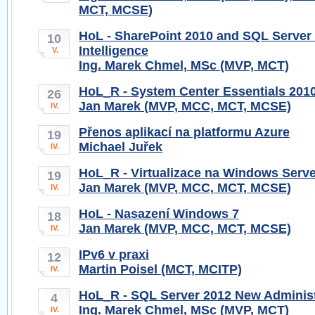
MCT, MCSE)
HoL - SharePoint 2010 and SQL Server
10
Intelligence
V.
Ing. Marek Chmel, MSc (MVP, MCT)
HoL_R - System Center Essentials 201
26
Jan Marek (MVP, MCC, MCT, MCSE)
IV.
Přenos aplikací na platformu Azure
19
Michael Juřek
IV.
HoL_R - Virtualizace na Windows Serve
19
Jan Marek (MVP, MCC, MCT, MCSE)
IV.
HoL - Nasazení Windows 7
18
Jan Marek (MVP, MCC, MCT, MCSE)
IV.
IPv6 v praxi
12
Martin Poisel (MCT, MCITP)
IV.
HoL_R - SQL Server 2012 New Administ
4
Ing. Marek Chmel, MSc (MVP, MCT)
IV.