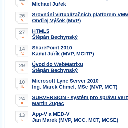
Michael Juřek
V.
Srovnání virtualizačních platforem VMw
26
Ondřej Výšek (MVP)
V.
HTML5
27
Štěpán Bechynský
IV.
SharePoint 2010
14
Kamil Juřík (MVP, MCITP)
IV.
Úvod do WebMatrixu
29
Štěpán Bechynský
III.
Microsoft Lync Server 2010
10
Ing. Marek Chmel, MSc (MVP, MCT)
III.
SUBVERSION - systém pro správu verz
24
Martin Žugec
II.
App-V a MED-V
13
Jan Marek (MVP, MCC, MCT, MCSE)
I.