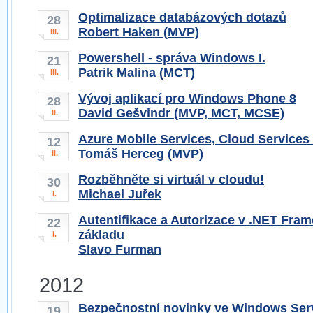
Optimalizace databázových dotazů
28
Robert Haken (MVP)
III.
Powershell - správa Windows I.
21
Patrik Malina (MCT)
III.
Vývoj aplikací pro Windows Phone 8
28
David Gešvindr (MVP, MCT, MCSE)
II.
Azure Mobile Services, Cloud Services
12
Tomáš Herceg (MVP)
II.
Rozběhněte si virtuál v cloudu!
30
Michael Juřek
I.
Autentifikace a Autorizace v .NET Fra
22
základu
I.
Slavo Furman
2012
Bezpečnostní novinky ve Windows Ser
19