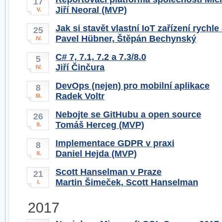
17
Jiří Neoral (MVP)
V.
Jak si stavět vlastní IoT zařízení rychl
25
Pavel Hübner, Štěpán Bechynský
IV.
C# 7, 7.1, 7.2 a 7.3/8.0
5
Jiří Činčura
IV.
DevOps (nejen) pro mobilní aplikace
8
Radek Voltr
III.
Nebojte se GitHubu a open source
26
Tomáš Herceg (MVP)
II.
Implementace GDPR v praxi
8
Daniel Hejda (MVP)
II.
Scott Hanselman v Praze
21
Martin Šimeček, Scott Hanselman
I.
2017