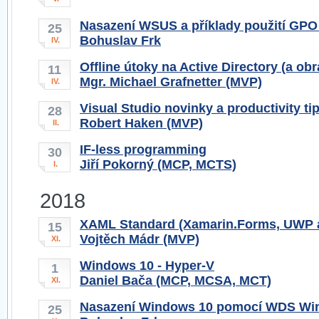
Nasazení WSUS a příklady použití GPO 
25
Bohuslav Frk
IV.
Offline útoky na Active Directory (a obr
11
Mgr. Michael Grafnetter (MVP)
IV.
Visual Studio novinky a productivity ti
28
Robert Haken (MVP)
II.
IF-less programming
30
Jiří Pokorný (MCP, MCTS)
I.
2018
XAML Standard (Xamarin.Forms, UWP 
15
Vojtěch Mádr (MVP)
XI.
Windows 10 - Hyper-V
1
Daniel Bača (MCP, MCSA, MCT)
XI.
Nasazení Windows 10 pomocí WDS Win
25