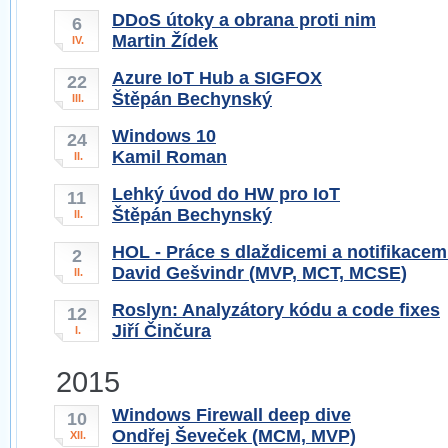
DDoS útoky a obrana proti nim
6
Martin Žídek
IV.
Azure IoT Hub a SIGFOX
22
Štěpán Bechynský
III.
Windows 10
24
Kamil Roman
II.
Lehký úvod do HW pro IoT
11
Štěpán Bechynský
II.
HOL - Práce s dlaždicemi a notifikace
2
David Gešvindr (MVP, MCT, MCSE)
II.
Roslyn: Analyzátory kódu a code fixes
12
Jiří Činčura
I.
2015
Windows Firewall deep dive
10
Ondřej Ševeček (MCM, MVP)
XII.