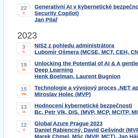
Generativní AI v kybernetické bezpečno
22
Security Copilot)
II.
Jan Pilař
2023
NIS2 z pohledu administrátora
3
Lubomír Ošmera (MCSE, MCT, CEH, C
X.
Unlocking the Potential of AI & A gentle
19
Deep Learning
IX.
Henk Boelman, Laurent Bugnion
Technologie a vývojový proces .NET ap
15
Miroslav Holec (MVP)
VIII.
Hodnocení kybernetické bezpečnosti
13
Bc. Petr Vlk, DiS. (MVP, MCP, MCITP, 
VI.
Global Azure Prague 2023
12
Daniel Rabiencný, David Gešvindr (MVP
V.
Marek Chmel, MSc (MVP, MCT), Jan Háje