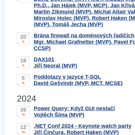
Ph.D., Jan Hájek (MVP, MCP), Jan Křiv
Martin Zikmund (MVP), Michal Altair Va
Miroslav Holec (MVP), Robert Haken (
(MVP), Tomáš Jecha (MVP)
Brána firewall na doménových řadičích
20
Mgr. Michael Grafnetter (MVP), Pavel 
II.
CCSP)
DAX101
18
Jiří Neoral (MVP)
II.
Poddotazy v jazyce T-SQL
5
David Gešvindr (MVP, MCT, MCSE)
II.
2024
Power Query: Když GUI nestačí
26
Vojtěch Šíma (MVP)
XI.
.NET Conf 2024 - Keynote watch party
12
Jiří Činčura, Robert Haken (MVP)
XI.