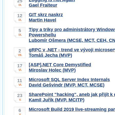
25
Gael Fraiteur
IX.
GIT skrz naskrz
12
Martin Havel
IX.
Tipy a triky pro administrátory Window
5
Powershellu
IX.
Lubomír Ošmera (MCSE, MCT, CEH, C
gRPC v .NET - trend ve vývoji microser
2
Tomáš Jecha (MVP)
VII.
[ASP].NET Core Demystified
17
Miroslav Holec (MVP)
VI.
Microsoft SQL Server Index Internals
11
David Gešvindr (MVP, MCT, MCSE)
VI.
SharePoint "hacking", aneb jak přijít 
23
Kamil Juřík (MVP, MCITP)
V.
Microsoft Build 2019 live-streaming par
6
V.