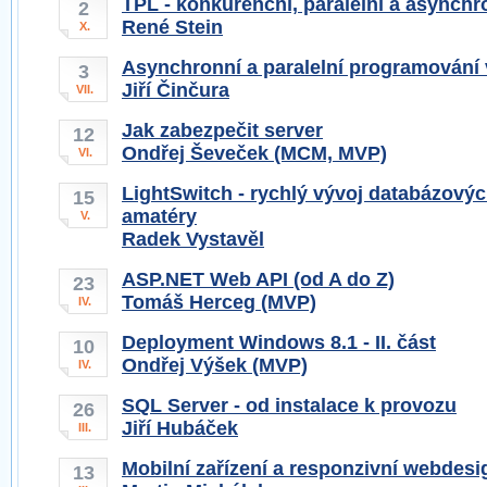
TPL - konkurenční, paralelní a asynch
2
René Stein
X.
Asynchronní a paralelní programování
3
Jiří Činčura
VII.
Jak zabezpečit server
12
Ondřej Ševeček (MCM, MVP)
VI.
LightSwitch - rychlý vývoj databázovýc
15
amatéry
V.
Radek Vystavěl
ASP.NET Web API (od A do Z)
23
Tomáš Herceg (MVP)
IV.
Deployment Windows 8.1 - II. část
10
Ondřej Výšek (MVP)
IV.
SQL Server - od instalace k provozu
26
Jiří Hubáček
III.
Mobilní zařízení a responzivní webdesi
13