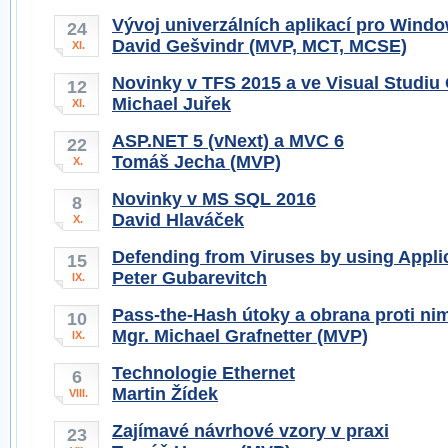
Vývoj univerzálních aplikací pro Wind
24
David Gešvindr (MVP, MCT, MCSE)
XI.
Novinky v TFS 2015 a ve Visual Studiu 
12
Michael Juřek
XI.
ASP.NET 5 (vNext) a MVC 6
22
Tomáš Jecha (MVP)
X.
Novinky v MS SQL 2016
8
David Hlaváček
X.
Defending from Viruses by using Applic
15
Peter Gubarevitch
IX.
Pass-the-Hash útoky a obrana proti ni
10
Mgr. Michael Grafnetter (MVP)
IX.
Technologie Ethernet
6
Martin Žídek
VIII.
Zajímavé návrhové vzory v praxi
23