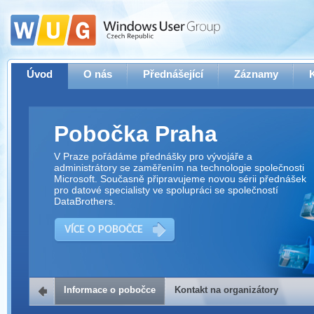
Úvod
O nás
Přednášející
Záznamy
Pobočka Praha
V Praze pořádáme přednášky pro vývojáře a
administrátory se zaměřením na technologie společnosti
Microsoft. Současně připravujeme novou sérii přednášek
pro datové specialisty ve spolupráci se společností
DataBrothers.
VÍCE O POBOČCE
Informace o pobočce
Kontakt na organizátory
Kontakt na organizátory