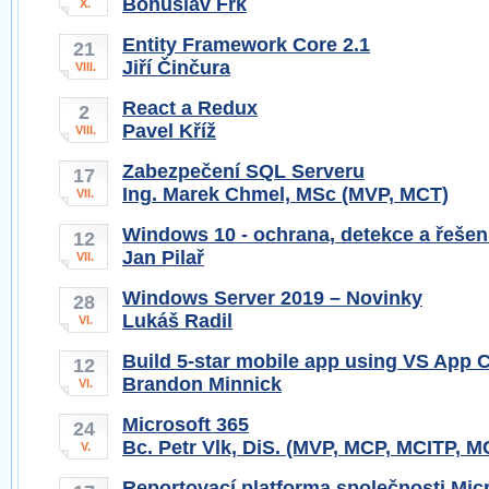
Bohuslav Frk
X.
Entity Framework Core 2.1
21
Jiří Činčura
VIII.
React a Redux
2
Pavel Kříž
VIII.
Zabezpečení SQL Serveru
17
Ing. Marek Chmel, MSc (MVP, MCT)
VII.
Windows 10 - ochrana, detekce a řešen
12
Jan Pilař
VII.
Windows Server 2019 – Novinky
28
Lukáš Radil
VI.
Build 5-star mobile app using VS App 
12
Brandon Minnick
VI.
Microsoft 365
24
Bc. Petr Vlk, DiS. (MVP, MCP, MCITP, 
V.
Reportovací platforma společnosti Mic