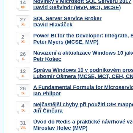
Novinky v Microsoft SQL Serveru 2017
14
David Gešvindr (MVP, MCT, MCSE)
XII.
SQL Server Service Broker
27
David Hlaváček
XI.
Power BI for the Developer: Integrate,
2
Peter Myers (MCSE, MVP)
XI.
Nasazení a aktualizace Windows 10 jak
26
Petr Košec
X.
Správa Windows 10 v podnikovém pros
12
Lubomír Ošmera (MCSE, MCT, CEH, C
X.
A Fundamental Formula for Microservi
26
Ian Philpot
IX.
Nejčastější chyby při použití O/R mapp
4
Jiří Činčura
IX.
Úvod do Redis a praktické návrhové vz
31
Miroslav Holec (MVP)
VIII.