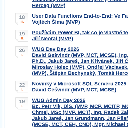
Herceg (MVP)
User Data Functions End-to-End: Ve Fa
18
Vojtěch Šíma (MVP)
III.
Používám Power BI, tak co je vlastně t
19
Jiří Neoral (MVP)
II.
WUG Dev Day 2026
26
David Gešvindr (MVP, MCT, MCSE), Ing
I.
Ph.D., Jakub Jareš, Jan Křivánek, Jiří Č
Miroslav Holec (MVP), Ondřej Václavek
(MVP), Štěpán Bechynský, Tomáš Herc
Novinky v Microsoft SQL Serveru 2025
22
David Gešvindr (MVP, MCT, MCSE)
I.
WUG Admin Day 2026
19
Bc. Petr Vlk, DiS. (MVP, MCP, MCITP, M
I.
Chmel, MSc (MVP, MCT), Ing. Radek Zah
Jakub Jareš, Jan Grundmann, Jan Pila
(MCSE, MCT, CEH, CND), Mgr. Michael G