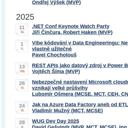
Ondřej Výšek (MVP)
2025
.NET Conf Keynote Watch Party
11
Jiří Činčura, Robert Haken (MVP)
XI.
Vibe kódování v Data Engineeringu: N
1
vlastně užitečné
X.
Pavel Chocholouš
REST APIs jako datový zdroj v Power B
13
Vojtěch Šíma (MVP)
VIII.
Nebezpečné nastavení Microsoft cloud
26
vznikají velké průšvihy
VI.
Lubomír Ošmera (MCSE, MCT, CEH, C
Jak na Azure Data Factory aneb od ETL
24
Vladimír Mužný (MCT, MCSE)
VI.
WUG Dev Day 2025
28
David Gešvindr (MVP, MCT, MCSE), Ing
II.