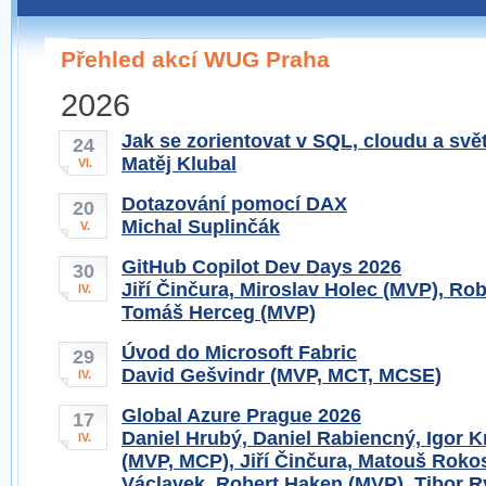
Pokud máte jakýkoliv dotaz na organizátory této
pobočky, prosím neváhejte nás kontaktovat na e-mailu:
Přehled akcí WUG Praha
praha@wug.cz
2026
Jak se zorientovat v SQL, cloudu a svě
24
Matěj Klubal
VI.
Dotazování pomocí DAX
20
Michal Suplinčák
V.
GitHub Copilot Dev Days 2026
30
Jiří Činčura, Miroslav Holec (MVP), Ro
IV.
Tomáš Herceg (MVP)
Úvod do Microsoft Fabric
29
David Gešvindr (MVP, MCT, MCSE)
IV.
Global Azure Prague 2026
17
Daniel Hrubý, Daniel Rabiencný, Igor Kr
IV.
(MVP, MCP), Jiří Činčura, Matouš Roko
Václavek, Robert Haken (MVP), Tibor R