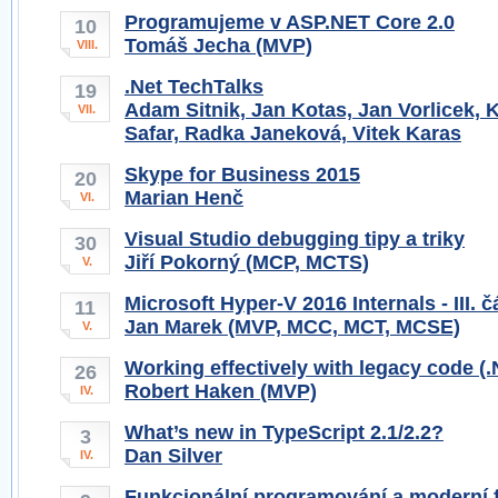
Programujeme v ASP.NET Core 2.0
10
Tomáš Jecha (MVP)
VIII.
.Net TechTalks
19
Adam Sitnik, Jan Kotas, Jan Vorlicek, 
VII.
Safar, Radka Janeková, Vitek Karas
Skype for Business 2015
20
Marian Henč
VI.
Visual Studio debugging tipy a triky
30
Jiří Pokorný (MCP, MCTS)
V.
Microsoft Hyper-V 2016 Internals - III. č
11
Jan Marek (MVP, MCC, MCT, MCSE)
V.
Working effectively with legacy code (
26
Robert Haken (MVP)
IV.
What’s new in TypeScript 2.1/2.2?
3
Dan Silver
IV.
Funkcionální programování a moderní f