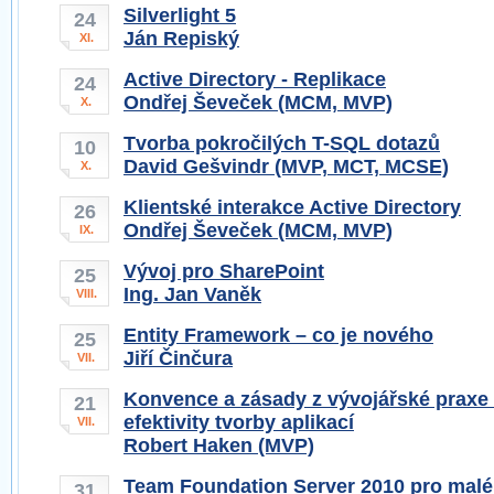
Silverlight 5
24
Ján Repiský
XI.
Active Directory - Replikace
24
Ondřej Ševeček (MCM, MVP)
X.
Tvorba pokročilých T-SQL dotazů
10
David Gešvindr (MVP, MCT, MCSE)
X.
Klientské interakce Active Directory
26
Ondřej Ševeček (MCM, MVP)
IX.
Vývoj pro SharePoint
25
Ing. Jan Vaněk
VIII.
Entity Framework – co je nového
25
Jiří Činčura
VII.
Konvence a zásady z vývojářské praxe k 
21
efektivity tvorby aplikací
VII.
Robert Haken (MVP)
Team Foundation Server 2010 pro malé
31