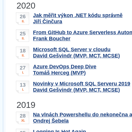
2020
Jak měřit výkon .NET kódu správně
26
Jiří Činčura
II.
From GitHub to Azure Serverless Autom
25
Frank Boucher
II.
Microsoft SQL Server v cloudu
18
David Gešvindr (MVP, MCT, MCSE)
II.
Azure DevOps Deep Dive
27
Tomáš Herceg (MVP)
I.
Novinky v Microsoft SQL Serveru 2019
13
David Gešvindr (MVP, MCT, MCSE)
I.
2019
Na vlnách Powershellu do nekonečna a 
28
Ondrej Šebela
XI.
Logging Is Hot Again