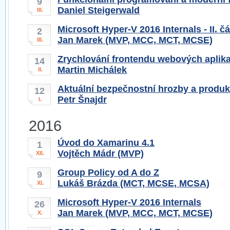
9
Daniel Steigerwald
III.
Microsoft Hyper-V 2016 Internals - II. čá
2
Jan Marek (MVP, MCC, MCT, MCSE)
III.
Zrychlování frontendu webových aplika
14
Martin Michálek
II.
Aktuální bezpečnostní hrozby a produ
12
Petr Šnajdr
I.
2016
Úvod do Xamarinu 4.1
1
Vojtěch Mádr (MVP)
XII.
Group Policy od A do Z
9
Lukáš Brázda (MCT, MCSE, MCSA)
XI.
Microsoft Hyper-V 2016 Internals
26
Jan Marek (MVP, MCC, MCT, MCSE)
X.