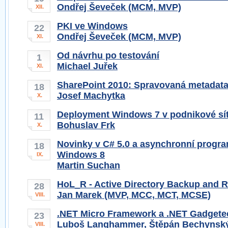
Ondřej Ševeček (MCM, MVP)
XII.
PKI ve Windows
22
Ondřej Ševeček (MCM, MVP)
XI.
Od návrhu po testování
1
Michael Juřek
XI.
SharePoint 2010: Spravovaná metadata
18
Josef Machytka
X.
Deployment Windows 7 v podnikové síti
11
Bohuslav Frk
X.
Novinky v C# 5.0 a asynchronní progra
18
Windows 8
IX.
Martin Suchan
HoL_R - Active Directory Backup and R
28
Jan Marek (MVP, MCC, MCT, MCSE)
VIII.
.NET Micro Framework a .NET Gadgete
23
Luboš Langhammer, Štěpán Bechynsk
VIII.