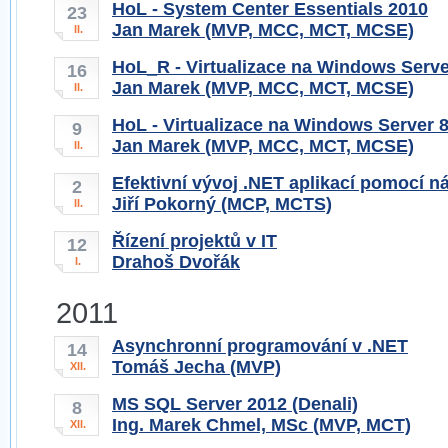
HoL - System Center Essentials 2010
23
Jan Marek (MVP, MCC, MCT, MCSE)
II.
HoL_R - Virtualizace na Windows Serve
16
Jan Marek (MVP, MCC, MCT, MCSE)
II.
HoL - Virtualizace na Windows Server 
9
Jan Marek (MVP, MCC, MCT, MCSE)
II.
Efektivní vývoj .NET aplikací pomocí n
2
Jiří Pokorný (MCP, MCTS)
II.
Řízení projektů v IT
12
Drahoš Dvořák
I.
2011
Asynchronní programování v .NET
14
Tomáš Jecha (MVP)
XII.
MS SQL Server 2012 (Denali)
8
Ing. Marek Chmel, MSc (MVP, MCT)
XII.