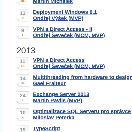
Martin Michálek
III.
Deployment Windows 8.1
13
Ondřej Výšek (MVP)
II.
VPN a Direct Access - II
9
Ondřej Ševeček (MCM, MVP)
I.
2013
VPN a Direct Access
11
Ondřej Ševeček (MCM, MVP)
XII.
Multithreading from hardware to design
14
Gael Fraiteur
XI.
Exchange Server 2013
24
Martin Pavlis (MVP)
X.
Optimalizace SQL Serveru pro správce
10
Miloslav Peterka
X.
TypeScript
19