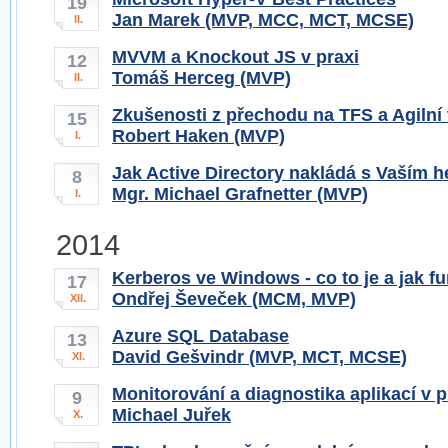
19
Jan Marek (MVP, MCC, MCT, MCSE)
II.
MVVM a Knockout JS v praxi
12
Tomáš Herceg (MVP)
II.
Zkušenosti z přechodu na TFS a Agilní
15
Robert Haken (MVP)
I.
Jak Active Directory nakládá s Vaším 
8
Mgr. Michael Grafnetter (MVP)
I.
2014
Kerberos ve Windows - co to je a jak f
17
Ondřej Ševeček (MCM, MVP)
XII.
Azure SQL Database
13
David Gešvindr (MVP, MCT, MCSE)
XI.
Monitorování a diagnostika aplikací v 
9
Michael Juřek
X.