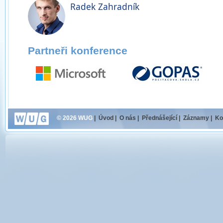
Radek Zahradník
Partneři konference
© 2026 WUG
|
Úvod
|
O nás
|
Přednášející
|
Záznamy
|
Ko