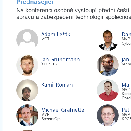
Přednášející
Na konferenci osobně vystoupí přední čeští
správu a zabezpečení technologií společnost
Adam Ležák
Dan
MCT
MVP
Cyber
Jan Grundmann
Jan 
KPCS CZ
Micro
Kamil Roman
Mar
MVP,
Konic
Czec
Michael Grafnetter
Petr
MVP
MVP,
SpecterOps
KPC