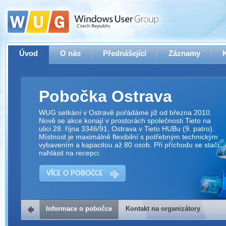
Úvod
O nás
Přednášející
Záznamy
Pobočka Ostrava
WUG setkání v Ostravě pořádáme již od března 2010.
Nově se akce konají v prostorách společnosti Tieto na
ulici 28. října 3346/91, Ostrava v Tieto HUBu (9. patro).
Místnost je maximálně flexibilní s potřebným technickým
vybavením a kapacitou až 80 osob. Při příchodu se stačí
nahlásit na recepci.
VÍCE O POBOČCE
Informace o pobočce
Kontakt na organizátory
Kontakt na organizátory