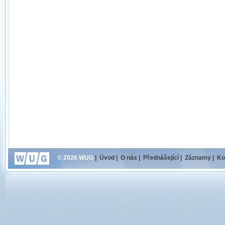
© 2026 WUG
|
Úvod
|
O nás
|
Přednášející
|
Záznamy
|
Ko