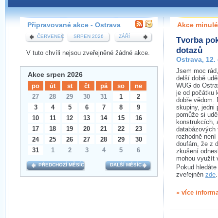
Pokud máte jakýkoliv dotaz na organizátory této
pobočky, prosím neváhejte nás kontaktovat na e-mailu:
Připravované akce - Ostrava
Akce minulé
ostrava@wug.cz
ČERVENEC
SRPEN 2026
ZÁŘÍ
Tvorba po
dotazů
V tuto chvíli nejsou zveřejněné žádné akce.
Ostrava, 12.
Jsem moc rád,
Akce srpen 2026
delší době udě
WUG do Ostrav
po
út
st
čt
pá
so
ne
je od počátku 
27
28
29
30
31
1
2
dobře vědom. P
3
4
5
6
7
8
9
skupiny, jedni 
pomůže si uděl
10
11
12
13
14
15
16
konstrukcích,
17
18
19
20
21
22
23
databázových v
rozhodně není 
24
25
26
27
28
29
30
doufám, že z dr
31
1
2
3
4
5
6
zkušení odnesl
mohou využít v
PŘEDCHOZÍ MĚSÍC
DALŠÍ MĚSÍC
Pokud hledáte 
zveřejněn
zde
.
» více inform