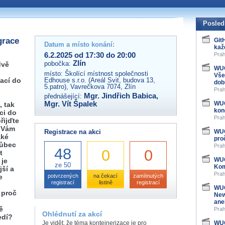
 organizátory této akce,
ovat na e-mailu:
Posled
grace
Git
Datum a místo konání:
kaž
6.2.2025 od 17:30 do 20:00
Prah
Zlín
pobočka:
dvě
WUG
místo:
Školící místnost společnosti
Vše
ací do
Edhouse s.r.o. (Areál Svit, budova 13,
dob
5.patro), Vavrečkova 7074, Zlín
Prah
Mgr. Jindřich Babica
,
přednášející:
Mgr. Vít Špalek
WUG
, tak
kon
aci do
Prah
řijďte
m Vám
Registrace na akci
WUG
aké
pro
vůbec
Prah
48
0
0
t
WUG
 je
ze 50
Kom
jší a
Prah
e
potvrzených
na čekací
zamítnutých
registrací
listině
registrací
WUG
 proč
New
ane
ě
Prah
Ohlédnutí za akcí
edí?
Je vidět, že téma kontejnerizace je pro
WUG