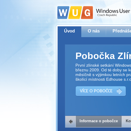
Úvod
O nás
Přednáše
Pobočka Zlí
První zlínské setkání Window
březnu 2009. Od té doby se ko
měsíčně s výjimkou letních pr
školící místnosti Edhouse s.r.o
VÍCE O POBOČCE
Informace o pobočce
Ko
Kontakt na 