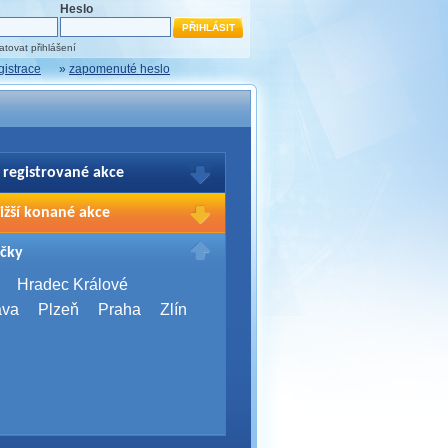
Heslo
tovat přihlášení
gistrace
»
zapomenuté heslo
 registrované akce
brazení Vašich registrací na akce
ižší konané akce
sím přihlašte.
2026,
Brno
čky
Days 2026
2026,
Brno
Hradec Králové
Server Bootcamp 2026
ava
Plzeň
Praha
Zlín