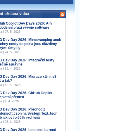
ní přidaná videa
Hub Copilot Dev Days 2026: AI v
dodenní praxi vývoje software
a | 27. 5. 2026
 Dev Day 2026: Minesweeping aneb
chny cesty do pekla jsou dlážděny
rými úmysly
a | 24. 5. 2026
 Dev Day 2026: Integrační testy
ečně správně
a | 15. 4. 2026
 Dev Day 2026: Migrace xUnit v3 -
č a jak?
a | 12. 4. 2026
 Dev Day 2026: GitHub Copilot:
pletní přehled
a | 1. 4. 2026
 Dev Day 2026: Přechod z
tonsoft.Json na System.Text.Json
b jak být o 60% rychlejší
a | 26. 3. 2026
 Dev Day 2026: Lessons learned