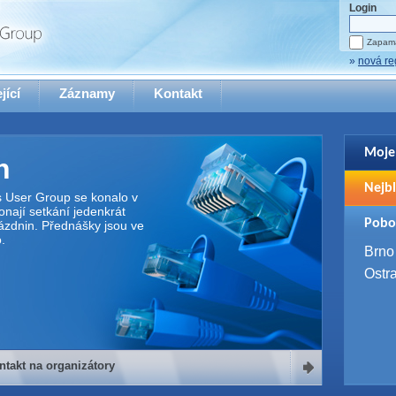
Login
Zapama
»
nová re
jící
Záznamy
Kontakt
Moje
n
Pro zo
Nejbl
se pro
s User Group se konalo v
nají setkání jedenkrát
2. 9. 
Pobo
ázdnin. Přednášky jsou ve
WUG 
.
4. 9. 
Brno
SQL 
Ostr
ntakt na organizátory
organizátory