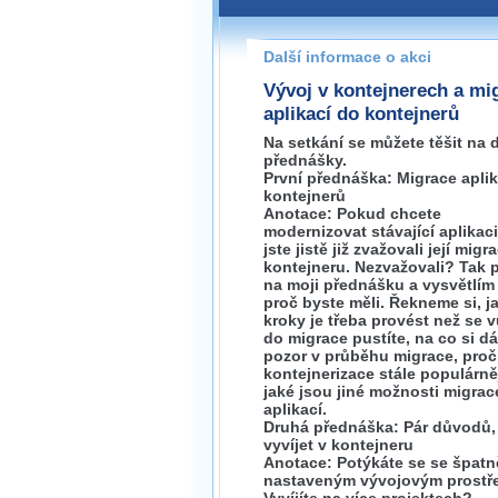
Pokud máte jakýkoliv dotaz na
prosím neváhejte nás kontakt
Další informace o akci
zlin@wug.cz
Vývoj v kontejnerech a mi
aplikací do kontejnerů
Na setkání se můžete těšit na 
přednášky.
První přednáška: Migrace aplik
kontejnerů
Anotace: Pokud chcete
modernizovat stávající aplikaci
jste jistě již zvažovali její migr
kontejneru. Nezvažovali? Tak p
na moji přednášku a vysvětlí
proč byste měli. Řekneme si, j
kroky je třeba provést než se 
do migrace pustíte, na co si dá
pozor v průběhu migrace, proč
kontejnerizace stále populárně
jaké jsou jiné možnosti migrac
aplikací.
Druhá přednáška: Pár důvodů,
vyvíjet v kontejneru
Anotace: Potýkáte se se špatn
nastaveným vývojovým prostř