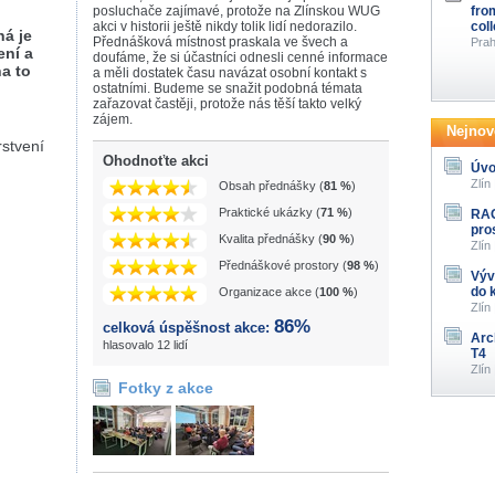
posluchače zajímavé, protože na Zlínskou WUG
fro
akci v historii ještě nikdy tolik lidí nedorazilo.
col
ná je
Přednášková místnost praskala ve švech a
Prah
ení a
doufáme, že si účastníci odnesli cenné informace
a to
a měli dostatek času navázat osobní kontakt s
ostatními. Budeme se snažit podobná témata
zařazovat častěji, protože nás těší takto velký
zájem.
Nejnově
rstvení
Ohodnoťte akci
Úvo
Zlín
Obsah přednášky (
81 %
)
Praktické ukázky (
71 %
)
RAG
pro
Kvalita přednášky (
90 %
)
Zlín
Přednáškové prostory (
98 %
)
Výv
do 
Organizace akce (
100 %
)
Zlín
86%
celková úspěšnost akce:
Arc
hlasovalo 12 lidí
T4
Zlín
Fotky z akce