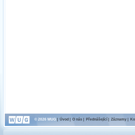
© 2026 WUG
|
Úvod
|
O nás
|
Přednášející
|
Záznamy
|
Ko