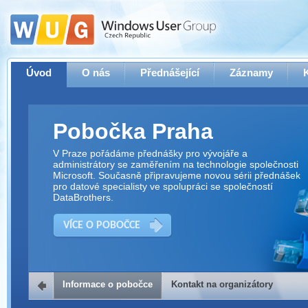
Úvod
O nás
Přednášející
Záznamy
Pobočka Praha
V Praze pořádáme přednášky pro vývojáře a
administrátory se zaměřením na technologie společnosti
Microsoft. Současně připravujeme novou sérii přednášek
pro datové specialisty ve spolupráci se společností
DataBrothers.
VÍCE O POBOČCE
Informace o pobočce
Kontakt na organizátory
Kontakt na organizátory