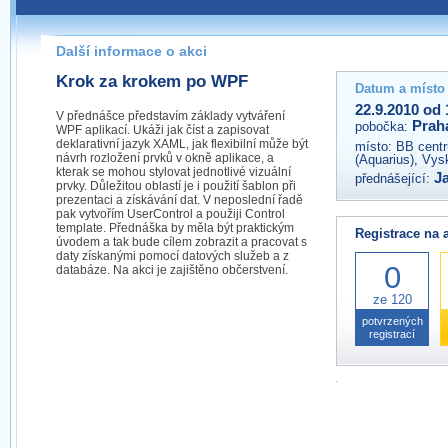
Pokud máte jakýkoliv dotaz na organizátory této akce,
prosím neváhejte nás kontaktovat na e-mailu:
Další informace o akci
praha@wug.cz
Krok za krokem po WPF
Datum a místo
22.9.2010 od 
V přednášce představím základy vytváření
Prah
pobočka:
WPF aplikací. Ukáži jak číst a zapisovat
deklarativní jazyk XAML, jak flexibilní může být
místo:
BB centr
návrh rozložení prvků v okně aplikace, a
(Aquarius), Vys
kterak se mohou stylovat jednotlivé vizuální
J
přednášející:
prvky. Důležitou oblastí je i použití šablon při
prezentaci a získávání dat. V neposlední řadě
pak vytvořím UserControl a použiji Control
template. Přednáška by měla být praktickým
Registrace na 
úvodem a tak bude cílem zobrazit a pracovat s
daty získanými pomocí datových služeb a z
0
databáze. Na akci je zajištěno občerstvení.
ze 120
potvrzených
registrací