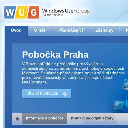
Úvod
O nás
Přednášející
Záznamy
Pobočka Praha
V Praze pořádáme přednášky pro vývojáře a
administrátory se zaměřením na technologie společnosti
Microsoft. Současně připravujeme novou sérii přednášek
pro datové specialisty ve spolupráci se společností
DataBrothers.
VÍCE O POBOČCE
Informace o pobočce
Kontakt na organizátory
Kontakt na organizátory