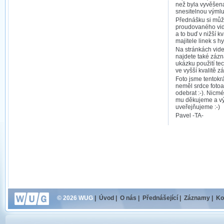
než byla vyvěšen
snesitelnou výmlu
Přednášku si může
proudovaného vid
a to buď v nižší k
majitele linek s h
Na stránkách vid
najdete také zázn
ukázku použití tec
ve vyšší kvalitě 
Foto jsme tentokr
neměl srdce fotoa
odebrat :-). Nicm
mu děkujeme a vý
uveřejňujeme :-)
Pavel -TA-
© 2026 WUG
|
Úvod
|
O nás
|
Přednášející
|
Záznamy
|
Ko