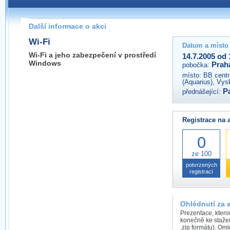
Pokud máte jakýkoliv dotaz na organizátory této akce,
prosím neváhejte nás kontaktovat na e-mailu:
Další informace o akci
praha@wug.cz
Wi-Fi
Datum a místo
Wi-Fi a jeho zabezpečení v prostředí
14.7.2005 od 
Windows
Prah
pobočka:
místo:
BB centr
(Aquarius), Vys
P
přednášející:
Registrace na 
0
ze 100
potvrzených
registrací
Ohlédnutí za 
Prezentace, ktero
konečně ke staže
.zip formátu). Om