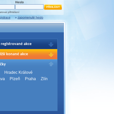
Heslo
tovat přihlášení
gistrace
»
zapomenuté heslo
 registrované akce
brazení Vašich registrací na akce
ižší konané akce
sím přihlašte.
2026,
Brno
čky
Days 2026
2026,
Brno
Hradec Králové
Server Bootcamp 2026
ava
Plzeň
Praha
Zlín