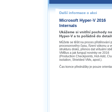
Pokud máte jakýkoliv dotaz na
prosím neváhejte nás kontakt
Další informace o akci
praha@wug.cz
Microsoft Hyper-V 2016
Internals
Ukážeme si vnitřní pochody n
Hyper-V a to pořádně do detail
Můžete se těšit na proces přidělování 
procesorového času, řízení výkonu a vn
strukturu disků, přenos dat virtuální sbě
VMBus a jak fungují novinky ve 2016
(Production Checkpoints, Hot-Add, Clu
isolation, Shielded VMs, apod.).
Čas konce přednášky je pouze orientač