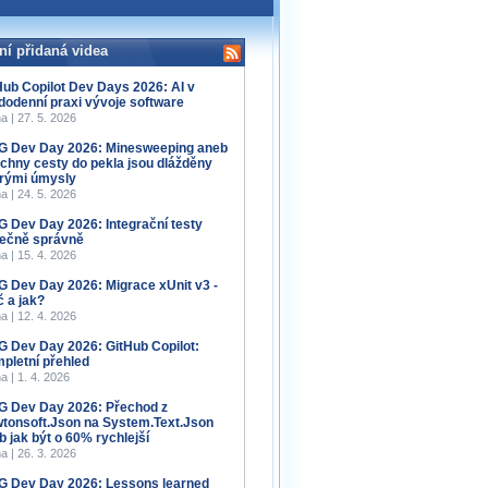
ní přidaná videa
Hub Copilot Dev Days 2026: AI v
dodenní praxi vývoje software
a | 27. 5. 2026
 Dev Day 2026: Minesweeping aneb
chny cesty do pekla jsou dlážděny
rými úmysly
a | 24. 5. 2026
 Dev Day 2026: Integrační testy
ečně správně
a | 15. 4. 2026
 Dev Day 2026: Migrace xUnit v3 -
č a jak?
a | 12. 4. 2026
 Dev Day 2026: GitHub Copilot:
pletní přehled
a | 1. 4. 2026
 Dev Day 2026: Přechod z
tonsoft.Json na System.Text.Json
b jak být o 60% rychlejší
a | 26. 3. 2026
 Dev Day 2026: Lessons learned