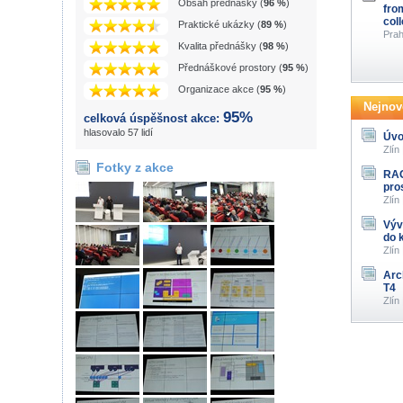
Obsah přednášky (
96 %
)
fro
col
Praktické ukázky (
89 %
)
Prah
Kvalita přednášky (
98 %
)
Přednáškové prostory (
95 %
)
Organizace akce (
95 %
)
Nejnově
95%
celková úspěšnost akce:
hlasovalo 57 lidí
Úvo
Zlín
Fotky z akce
RAG
pro
Zlín
Výv
do 
Zlín
Arc
T4
Zlín