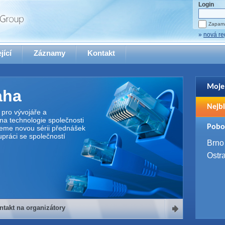
Login
Zapama
»
nová re
jící
Záznamy
Kontakt
Moje
aha
Pro zo
Nejbl
se pro
pro vývojáře a
na technologie společnosti
2. 9. 
Pobo
jeme novou sérii přednášek
WUG 
upráci se společností
4. 9. 
Brno
SQL 
Ostr
ntakt na organizátory
organizátory