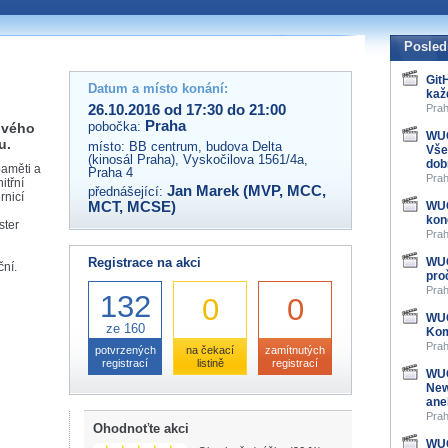
 organizátory této akce,
ovat na e-mailu:
Posled
Git
Datum a místo konání:
kaž
26.10.2016 od 17:30 do 21:00
Prah
Praha
pobočka:
ového
WUG
u.
místo:
BB centrum, budova Delta
Vše
(kinosál Praha), Vyskočilova 1561/4a,
dob
paměti a
Praha 4
Prah
itřní
Jan Marek (MVP, MCC,
přednášející:
rnicí
MCT, MCSE)
WUG
kon
ster
Prah
Registrace na akci
WUG
ní.
pro
Prah
132
0
0
WUG
ze 160
Kom
Prah
potvrzených
na čekací
zamítnutých
registrací
listině
registrací
WUG
New
ane
Prah
Ohodnoťte akci
WUG