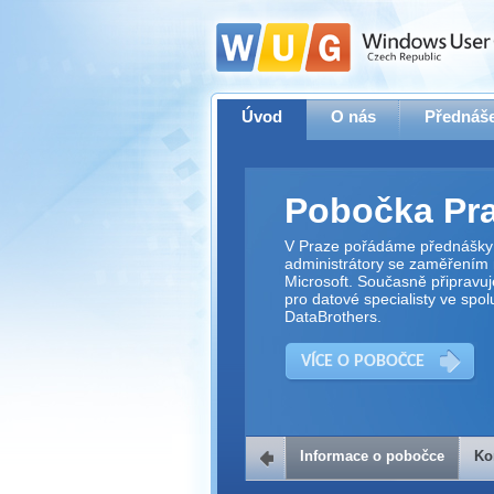
Úvod
O nás
Přednáše
Pobočka Pr
V Praze pořádáme přednášky 
administrátory se zaměřením 
Microsoft. Současně připravu
pro datové specialisty ve spol
DataBrothers.
VÍCE O POBOČCE
Informace o pobočce
Ko
Kontakt na 