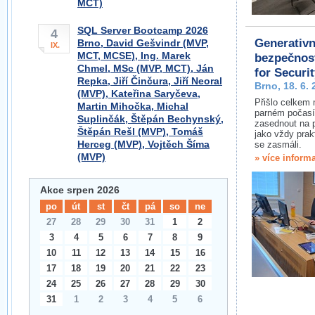
MCT)
SQL Server Bootcamp 2026
4
Generativn
Brno, David Gešvindr (MVP,
IX.
MCT, MCSE), Ing. Marek
bezpečnost
Chmel, MSc (MVP, MCT), Ján
for Securit
Repka, Jiří Činčura, Jiří Neoral
Brno, 18. 6.
(MVP), Kateřina Saryčeva,
Přišlo celkem m
Martin Mihočka, Michal
parném počasí
Suplinčák, Štěpán Bechynský,
zasednout na 
Štěpán Rešl (MVP), Tomáš
jako vždy prak
Herceg (MVP), Vojtěch Šíma
se zasmáli.
(MVP)
» více inform
Akce srpen 2026
po
út
st
čt
pá
so
ne
27
28
29
30
31
1
2
3
4
5
6
7
8
9
10
11
12
13
14
15
16
17
18
19
20
21
22
23
24
25
26
27
28
29
30
31
1
2
3
4
5
6