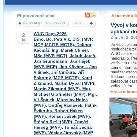
Účast na přednáškách WUG je zcela zdarma. Na WUGu
můžete přednášet i Vy, stačí se domluvit s organizátory
pobočky.
Připravované akce
Akce minulé
ČERVENEC
SRPEN 2026
ZÁŘÍ
Vývoj v ko
VÍCE O WUG
aplikací d
WUG Days 2026
2
Zlín, 6. 2. 20
Brno, Bc. Petr Vlk, DiS. (MVP,
IX.
MCP, MCITP, MCTS), Dalibor
Je vidět, že t
posluchače za
Kačmář, Ing. Marek Chmel,
WUG akci v hist
MSc (MVP, MCT), Jakub Jareš,
nedorazilo. Př
Jan Grundmann, Jan Hájek
ve švech a dou
(MVP, MCP), Jan Křivánek, Jan
cenné informac
Vilímek, Jiří Činčura, Jiří
navázat osobní
Budeme se sna
Pokorný (MCP, MCTS), Karel
zařazovat častě
Zikmund, Martin Dybal (MVP),
velký zájem.
Martin Zikmund (MVP), Mgr.
» více inform
Michael Grafnetter (MVP), Mgr.
Vít Špalek, Miroslav Holec
(MVP), Ondřej Václavek, Patrik
Švikruha, Robert Haken
(MVP), Roman Jašek (MVP),
Štěpán Rešl (MVP), Tomáš
Herceg (MVP), Tomáš Jecha
(MVP), Václav Jirovský (MVP,