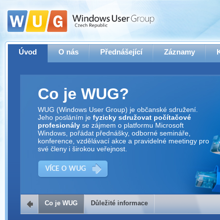
Úvod
O nás
Přednášející
Záznamy
Co je WUG?
WUG (Windows User Group) je občanské sdružení.
Jeho posláním je
fyzicky sdružovat počítačové
profesionály
se zájmem o platformu Microsoft
Windows, pořádat přednášky, odborné semináře,
konference, vzdělávací akce a pravidelné meetingy pro
své členy i širokou veřejnost.
VÍCE O WUG
Co je WUG
Důležité informace
Důležité informace