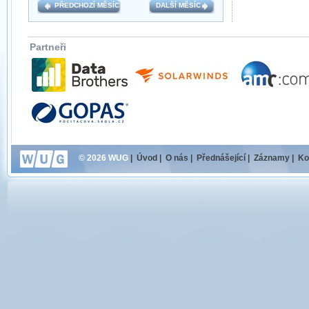
PŘEDCHOZÍ MĚSÍC
DALŠÍ MĚSÍC
Partneři
© 2026 WUG
|
Úvod
|
O nás
|
Přednášející
|
Záznamy
|
Ko