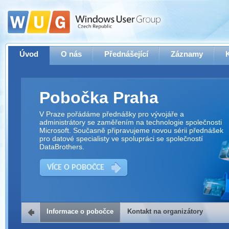
Úvod
O nás
Přednášející
Záznamy
Pobočka Praha
V Praze pořádáme přednášky pro vývojáře a
administrátory se zaměřením na technologie společnosti
Microsoft. Současně připravujeme novou sérii přednášek
pro datové specialisty ve spolupráci se společností
DataBrothers.
VÍCE O POBOČCE
Informace o pobočce
Kontakt na organizátory
Kontakt na organizátory