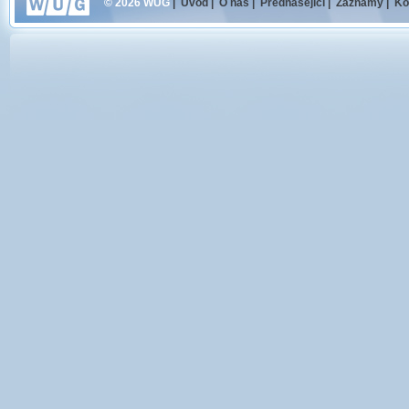
© 2026 WUG
|
Úvod
|
O nás
|
Přednášející
|
Záznamy
|
Ko