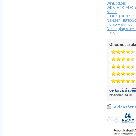
WinDbg.org
WDK, HLK, ADK, 
Netext
Looking at the fin
Nalezeni staticky
memory-dumpu
Debugging story:
CMS
Ohodnoťte ak
celková úspěš
hlasovalo 34 lidí
Videozázn