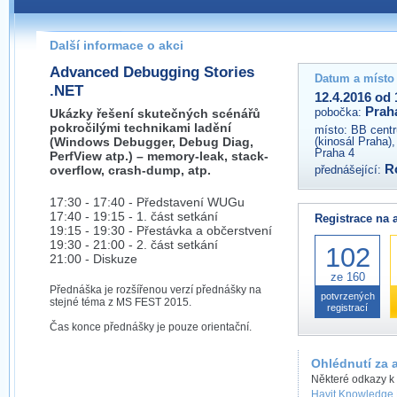
Pokud máte jakýkoliv dotaz na organizátory této akce,
prosím neváhejte nás kontaktovat na e-mailu:
Další informace o akci
praha@wug.cz
Advanced Debugging Stories
Datum a místo
.NET
12.4.2016 od 
Prah
pobočka:
Ukázky řešení skutečných scénářů
pokročilými technikami ladění
místo:
BB centr
(Windows Debugger, Debug Diag,
(kinosál Praha)
Praha 4
PerfView atp.) – memory-leak, stack-
R
overflow, crash-dump, atp.
přednášející:
17:30 - 17:40 - Představení WUGu
17:40 - 19:15 - 1. část setkání
Registrace na 
19:15 - 19:30 - Přestávka a občerstvení
19:30 - 21:00 - 2. část setkání
102
21:00 - Diskuze
ze 160
Přednáška je rozšířenou verzí přednášky na
potvrzených
stejné téma z MS FEST 2015.
registrací
Čas konce přednášky je pouze orientační.
Ohlédnutí za 
Některé odkazy k
Havit Knowledge