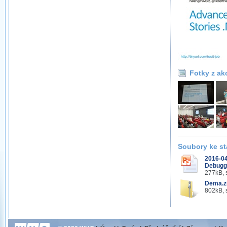
Fotky z ak
Soubory ke st
2016-0
Debuggi
277kB, 
Dema.z
802kB, 