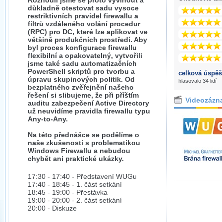
Rozhodli jsme se proto vyvinout a
důkladně otestovat sadu vysoce
restriktivních pravidel firewallu a
filtrů vzdáleného volání procedur
(RPC) pro DC, které lze aplikovat ve
většině produkčních prostředí. Aby
byl proces konfigurace firewallu
flexibilní a opakovatelný, vytvořili
jsme také sadu automatizačních
PowerShell skriptů pro tvorbu a
celková úspěš
úpravu skupinových politik. Od
hlasovalo 34 lidí
bezplatného zvěřejnění našeho
řešení si slibujeme, že při příštím
Videozázn
auditu zabezpečení Active Directory
už neuvidíme pravidla firewallu typu
Any-to-Any.
Na této přednášce se podělíme o
naše zkušenosti s problematikou
Windows Firewallu a nebudou
chybět ani praktické ukázky.
17:30 - 17:40 - Představení WUGu
17:40 - 18:45 - 1. část setkání
18:45 - 19:00 - Přestávka
19:00 - 20:00 - 2. část setkání
20:00 - Diskuze