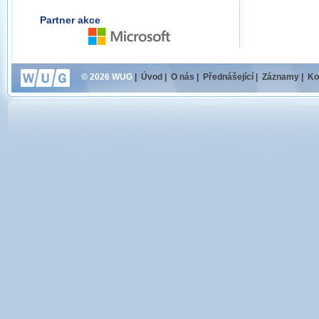
Partner akce
© 2026 WUG
|
Úvod
|
O nás
|
Přednášející
|
Záznamy
|
Ko