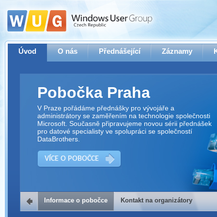
Úvod
O nás
Přednášející
Záznamy
Pobočka Praha
V Praze pořádáme přednášky pro vývojáře a
administrátory se zaměřením na technologie společnosti
Microsoft. Současně připravujeme novou sérii přednášek
pro datové specialisty ve spolupráci se společností
DataBrothers.
VÍCE O POBOČCE
Informace o pobočce
Kontakt na organizátory
Kontakt na organizátory