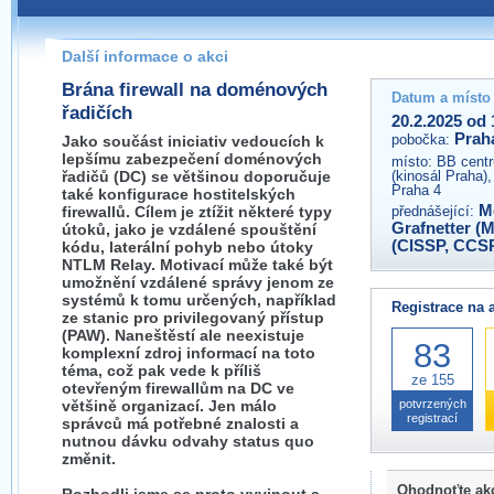
Pokud máte jakýkoliv dotaz na organizátory této akce,
prosím neváhejte nás kontaktovat na e-mailu:
Další informace o akci
praha@wug.cz
Brána firewall na doménových
Datum a místo
řadičích
20.2.2025 od 
Prah
pobočka:
Jako součást iniciativ vedoucích k
lepšímu zabezpečení doménových
místo:
BB centr
řadičů (DC) se většinou doporučuje
(kinosál Praha)
Praha 4
také konfigurace hostitelských
M
firewallů. Cílem je ztížit některé typy
přednášející:
Grafnetter (
útoků, jako je vzdálené spouštění
(CISSP, CCS
kódu, laterální pohyb nebo útoky
NTLM Relay. Motivací může také být
umožnění vzdálené správy jenom ze
systémů k tomu určených, například
Registrace na 
ze stanic pro privilegovaný přístup
(PAW). Naneštěstí ale neexistuje
83
komplexní zdroj informací na toto
téma, což pak vede k příliš
ze 155
otevřeným firewallům na DC ve
většině organizací. Jen málo
potvrzených
registrací
správců má potřebné znalosti a
nutnou dávku odvahy status quo
změnit.
Ohodnoťte ak