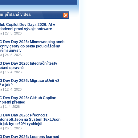
ní přidaná videa
Hub Copilot Dev Days 2026: AI v
dodenní praxi vývoje software
a | 27. 5. 2026
 Dev Day 2026: Minesweeping aneb
chny cesty do pekla jsou dlážděny
rými úmysly
a | 24. 5. 2026
 Dev Day 2026: Integrační testy
ečně správně
a | 15. 4. 2026
 Dev Day 2026: Migrace xUnit v3 -
č a jak?
a | 12. 4. 2026
 Dev Day 2026: GitHub Copilot:
pletní přehled
a | 1. 4. 2026
 Dev Day 2026: Přechod z
tonsoft.Json na System.Text.Json
b jak být o 60% rychlejší
a | 26. 3. 2026
 Dev Day 2026: Lessons learned