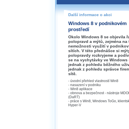
Pokud máte jakýkoliv dotaz na
prosím neváhejte nás kontakt
Další informace o akci
praha@wug.cz
Windows 8 v podnikovém
prostředí
Okolo Windows 8 se objevila ř
polopravd a mýtů, zejména na
nemožnosti využití v podniko
sítích. V této přednášce si mýt
polopravdy rozkryjeme a podí
se na vychytávky ve Windows 
jednak z pohledu běžného uživ
jednak z pohledu správce fire
sítě.
- úvodní přehled vlastností Win8
- nasazení v podniku
- Win8 aplikace
- obnova a bezpečnost - nástroje MD
(DaRT)
- práce s Win8, Windows ToGo, klients
Hyper-V