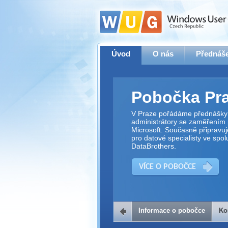
Úvod
O nás
Přednáše
Pobočka Pr
V Praze pořádáme přednášky 
administrátory se zaměřením 
Microsoft. Současně připravu
pro datové specialisty ve spol
DataBrothers.
VÍCE O POBOČCE
Informace o pobočce
Ko
Kontakt na 