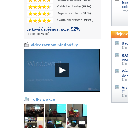
fro
Praktické ukázky (
92 %
)
col
Prah
Organizace akce (
90 %
)
Kvalita občerstvení (
98 %
)
92%
celková úspěšnost akce:
Nejnově
hlasovalo 30 lidí
Úvo
Videozáznam přednášky
Zlín
RAG
pro
Zlín
Výv
do 
Zlín
Arc
T4
Zlín
Fotky z akce