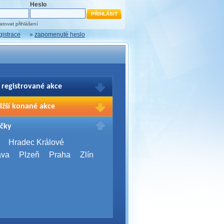
Heslo
tovat přihlášení
gistrace
»
zapomenuté heslo
 registrované akce
brazení Vašich registrací na akce
ižší konané akce
sím přihlašte.
2026,
Brno
čky
Days 2026
2026,
Brno
Hradec Králové
Server Bootcamp 2026
ava
Plzeň
Praha
Zlín