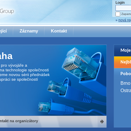
Login
Zapama
»
nová re
jící
Záznamy
Kontakt
Moje
aha
Pro zo
Nejbl
se pro
pro vývojáře a
na technologie společnosti
2. 9. 
Pobo
jeme novou sérii přednášek
WUG 
upráci se společností
4. 9. 
Brno
SQL 
Ostr
ntakt na organizátory
organizátory