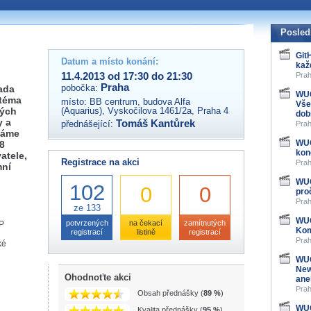
 organizátory této akce,
ovat na e-mailu:
Posled
Git
Datum a místo konání:
kaž
11.4.2013 od 17:30 do 21:30
Prah
Praha
pobočka:
ada
WUG
 téma
místo:
BB centrum, budova Alfa
Vše
vých
(Aquarius), Vyskočilova 1461/2a, Praha 4
dob
y a
Tomáš Kantůrek
přednášející:
Prah
váme
WUG
8
kon
atele,
Registrace na akci
Prah
mní
WUG
102
0
0
pro
Prah
ze 133
WUG
potvrzených
na čekací
zamítnutých
OP
Kom
registrací
listině
registrací
Prah
ké
WUG
New
Ohodnoťte akci
ane
Prah
Obsah přednášky (
89 %
)
WUG
Kvalita přednášky (
95 %
)