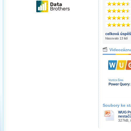
celková úspěš
hlasovalo 13 lidí
Videozázn
Soubory ke st
WUG Pra
nestačí
327kB, 