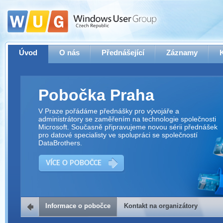
Úvod
O nás
Přednášející
Záznamy
Pobočka Praha
V Praze pořádáme přednášky pro vývojáře a
administrátory se zaměřením na technologie společnosti
Microsoft. Současně připravujeme novou sérii přednášek
pro datové specialisty ve spolupráci se společností
DataBrothers.
VÍCE O POBOČCE
Informace o pobočce
Kontakt na organizátory
Kontakt na organizátory