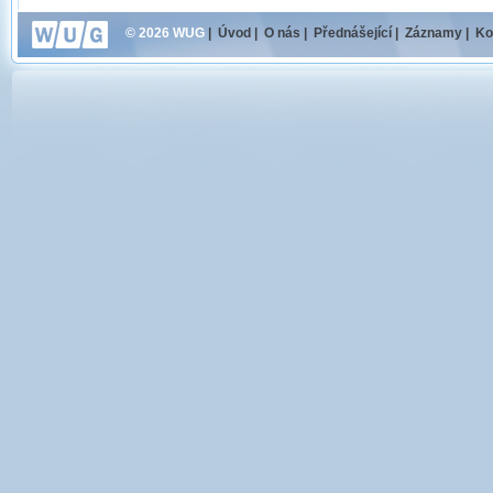
© 2026 WUG
|
Úvod
|
O nás
|
Přednášející
|
Záznamy
|
Ko