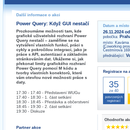
Pokud máte jakýkoliv dotaz na organizátory této akce,
prosím neváhejte nás kontaktovat na e-mailu:
Další informace o akci
praha@wug.cz
Power Query: Když GUI nestačí
Datum a místo
Prozkoumáme možnosti tam, kde
26.11.2024 od
grafické uživatelské rozhraní Power
Prah
pobočka:
Query nestačí – zaměříme se na
místo:
Kavárna 
vytváření vlastních funkcí, práci s
(Coworking prost
cykly a pokročilou integraci, jako je
Čestmírova 169
práce s API, autentizací a základním
V
přednášející:
stránkováním dat. Ukážeme si, jak
překonat limity grafického rozhraní
Power Query pomocí M kódu a
Registrace na 
tvorby vlastních konektorů, které
vám otevřou nové možnosti práce s
35
daty.
ze 40
17:30 - 17:40 - Představení WUGu
17:40 - 18:30 - 1. část setkání
potvrzených
registrací
18:30 - 18:45 - Přestávka a občerstvení
18:45 - 19:30 - 2. část setkání
19:30 - Diskuze
Ohodnoťte ak
Partner akce