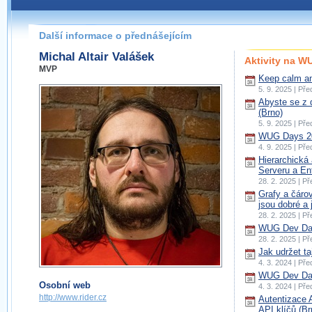
Další informace o přednášejícím
Michal Altair Valášek
Aktivity na 
MVP
Keep calm an
5. 9. 2025 | Př
Abyste se z 
(Brno)
5. 9. 2025 | Př
WUG Days 20
4. 9. 2025 | Př
Hierarchická
Serveru a En
28. 2. 2025 | P
Grafy a čáro
jsou dobré a 
28. 2. 2025 | P
WUG Dev Day
28. 2. 2025 | P
Jak udržet t
4. 3. 2024 | Př
WUG Dev Day
Osobní web
4. 3. 2024 | Př
http://www.rider.cz
Autentizace
API klíčů (Br