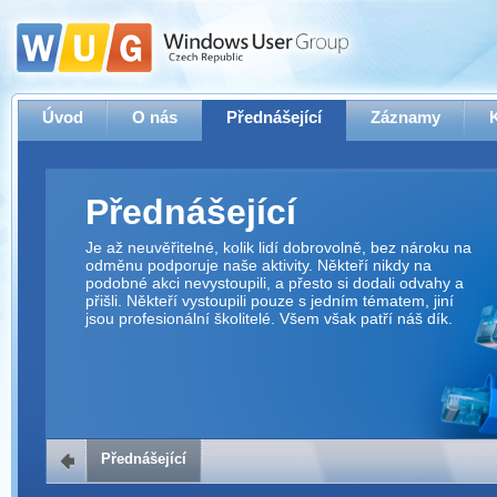
Úvod
O nás
Přednášející
Záznamy
Přednášející
Je až neuvěřitelné, kolik lidí dobrovolně, bez nároku na
odměnu podporuje naše aktivity. Někteří nikdy na
podobné akci nevystoupili, a přesto si dodali odvahy a
přišli. Někteří vystoupili pouze s jedním tématem, jiní
jsou profesionální školitelé. Všem však patří náš dík.
Přednášející