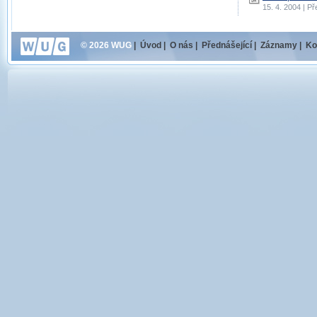
15. 4. 2004 | P
© 2026 WUG
|
Úvod
|
O nás
|
Přednášející
|
Záznamy
|
Ko