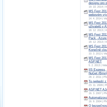
designu pro 
19. 10. 2014 |
MS Fest 201
webovém vývo
14. 4. 2014 | 
MS Fest 2013
uživatelů v 
18. 12. 2013 |
MS Fest 201
Pack - Azure
18. 12. 2013 |
MS Fest 201
Konečně clou
10. 3. 2013 | 
MS Fest 2012
ASP.NET
5. 2. 2013 | Vi
IIS Express,
NuGet (Brno)
28. 2. 2011 | P
To nejlepší 
23. 11. 2009 | 
ASP.NET AJA
16. 3. 2007 | P
Automatizov
16. 9. 2004 | P
O bezpečnosti