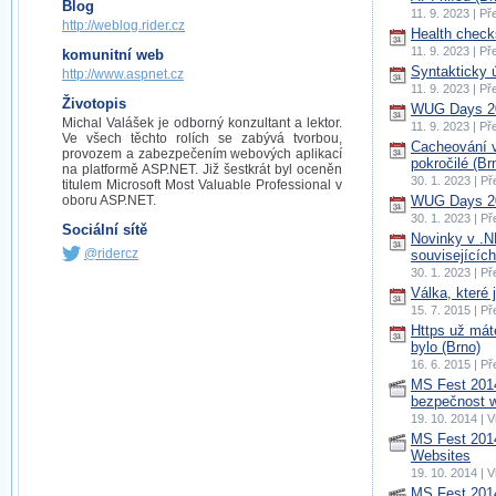
Blog
11. 9. 2023 | P
http://weblog.rider.cz
Health check
11. 9. 2023 | P
komunitní web
Syntakticky 
http://www.aspnet.cz
11. 9. 2023 | P
Životopis
WUG Days 20
Michal Valášek je odborný konzultant a lektor.
11. 9. 2023 | P
Ve všech těchto rolích se zabývá tvorbou,
Cacheování 
provozem a zabezpečením webových aplikací
pokročilé (Br
na platformě ASP.NET. Již šestkrát byl oceněn
30. 1. 2023 | P
titulem Microsoft Most Valuable Professional v
oboru ASP.NET.
WUG Days 20
30. 1. 2023 | P
Sociální sítě
Novinky v .N
@ridercz
souvisejících
30. 1. 2023 | P
Válka, které 
15. 7. 2015 | P
Https už mát
bylo (Brno)
16. 6. 2015 | P
MS Fest 2014
bezpečnost 
19. 10. 2014 |
MS Fest 2014
Websites
19. 10. 2014 |
MS Fest 2014