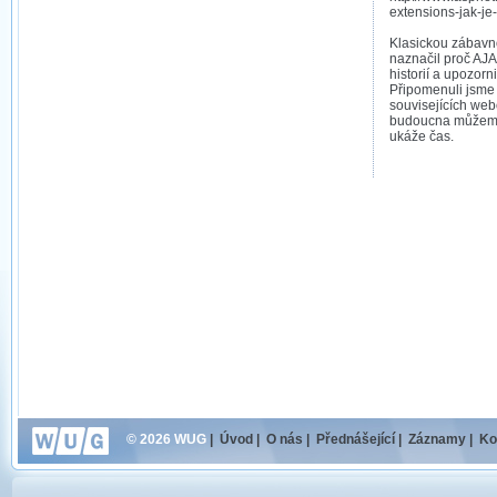
extensions-jak-je
Klasickou zábavn
naznačil proč AJA
historií a upozorn
Připomenuli jsme
souvisejících web
budoucna můžem
ukáže čas.
© 2026 WUG
|
Úvod
|
O nás
|
Přednášející
|
Záznamy
|
Ko