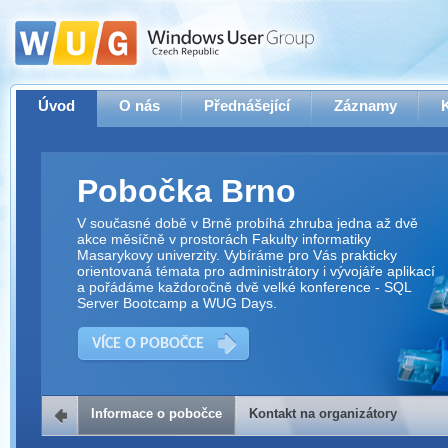
Úvod
O nás
Přednášející
Záznamy
Pobočka Brno
V současné době v Brně probíhá zhruba jedna až dvě
akce měsíčně v prostorách Fakulty informatiky
Masarykovy univerzity. Vybíráme pro Vás prakticky
orientovaná témata pro administrátory i vývojáře aplikací
a pořádáme každoročně dvě velké konference - SQL
Server Bootcamp a WUG Days.
VÍCE O POBOČCE
Informace o pobočce
Kontakt na organizátory
Kontakt na organizátory