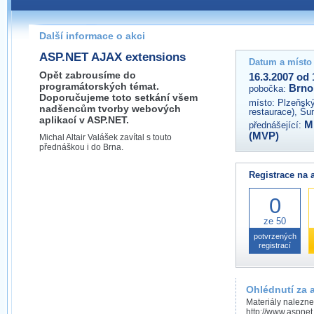
Pokud máte jakýkoliv dotaz na organizátory této akce,
prosím neváhejte nás kontaktovat na e-mailu:
Další informace o akci
brno@wug.cz
ASP.NET AJAX extensions
Datum a místo
Opět zabrousíme do
16.3.2007 od 
programátorských témat.
Brno
pobočka:
Doporučujeme toto setkání všem
místo:
Plzeňský
nadšencům tvorby webových
restaurace), Š
aplikací v ASP.NET.
Mi
přednášející:
(MVP)
Michal Altair Valášek zavítal s touto
přednáškou i do Brna.
Registrace na 
0
ze 50
potvrzených
registrací
Ohlédnutí za 
Materiály nalezne
http://www.aspnet.