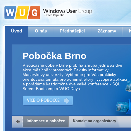
Úvod
O nás
Přednášející
Záznamy
Pobočka Brno
V současné době v Brně probíhá zhruba jedna až dvě
akce měsíčně v prostorách Fakulty informatiky
Masarykovy univerzity. Vybíráme pro Vás prakticky
orientovaná témata pro administrátory i vývojáře aplikací
a pořádáme každoročně dvě velké konference - SQL
Server Bootcamp a WUG Days.
VÍCE O POBOČCE
Informace o pobočce
Kontakt na organizátory
Kontakt na organizátory