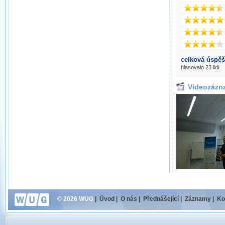
celková úspěš
hlasovalo 23 lidí
Videozázn
© 2026 WUG
|
Úvod
|
O nás
|
Přednášející
|
Záznamy
|
Ko