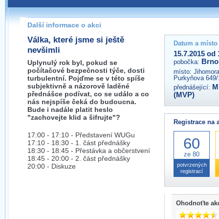
Pokud máte jakýkoliv dotaz na organizátory této akce,
prosím neváhejte nás kontaktovat na e-mailu:
Další informace o akci
brno@wug.cz
Válka, které jsme si ještě
Datum a místo
nevšimli
15.7.2015 od 
Brno
pobočka:
Uplynulý rok byl, pokud se
počítačové bezpečnosti týče, dosti
místo:
Jihomora
turbulentní. Pojďme se v této spíše
Purkyňova 649/
subjektivně a názorově laděné
Mi
přednášející:
přednášce podívat, co se událo a co
(MVP)
nás nejspíše čeká do budoucna.
Bude i nadále platit heslo
"zachovejte klid a šifrujte"?
Registrace na 
17:00 - 17:10 - Představení WUGu
60
17:10 - 18:30 - 1. část přednášky
18:30 - 18:45 - Přestávka a občerstvení
ze 80
18:45 - 20:00 - 2. část přednášky
potvrzených
20:00 - Diskuze
registrací
Ohodnoťte ak