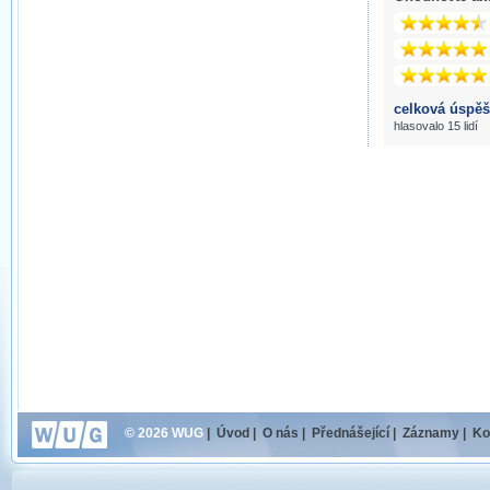
celková úspěš
hlasovalo 15 lidí
© 2026 WUG
|
Úvod
|
O nás
|
Přednášející
|
Záznamy
|
Ko