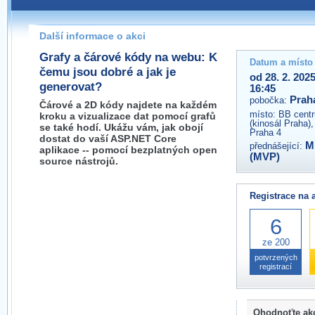
Pokud máte jakýkoliv dotaz na organizátory této akce,
prosím neváhejte nás kontaktovat na e-mailu:
Další informace o akci
praha@wug.cz
Grafy a čárové kódy na webu: K
Datum a místo
čemu jsou dobré a jak je
od 28. 2. 202
generovat?
16:45
Prah
pobočka:
Čárové a 2D kódy najdete na každém
místo:
BB centr
kroku a vizualizace dat pomocí grafů
(kinosál Praha)
se také hodí. Ukážu vám, jak obojí
Praha 4
dostat do vaší ASP.NET Core
Mi
přednášející:
aplikace -- pomocí bezplatných open
(MVP)
source nástrojů.
Registrace na 
6
ze 200
potvrzených
registrací
Ohodnoťte ak