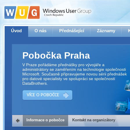
Úvod
O nás
Přednášející
Záznamy
Pobočka Praha
V Praze pořádáme přednášky pro vývojáře a
administrátory se zaměřením na technologie společnosti
Microsoft. Současně připravujeme novou sérii přednášek
pro datové specialisty ve spolupráci se společností
DataBrothers.
VÍCE O POBOČCE
Informace o pobočce
Kontakt na organizátory
Kontakt na organizátory