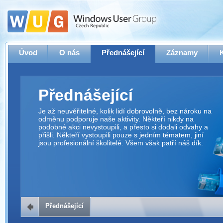
Úvod
O nás
Přednášející
Záznamy
Přednášející
Je až neuvěřitelné, kolik lidí dobrovolně, bez nároku na
odměnu podporuje naše aktivity. Někteří nikdy na
podobné akci nevystoupili, a přesto si dodali odvahy a
přišli. Někteří vystoupili pouze s jedním tématem, jiní
jsou profesionální školitelé. Všem však patří náš dík.
Přednášející