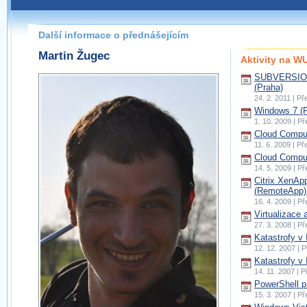
Další informace o přednášejícím
Martin Žugec
Aktivity na 
SUBVERSION 
(Praha)
24. 2. 2011 | P
Windows 7 (P
1. 10. 2009 | P
Cloud Comput
11. 6. 2009 | P
Cloud Comput
14. 5. 2009 | P
Citrix XenAp
(RemoteApp)
16. 4. 2009 | P
Virtualizace 
27. 3. 2008 | P
Katastrofy v 
12. 12. 2007 | 
Katastrofy v 
14. 11. 2007 | 
PowerShell p
15. 3. 2007 | P