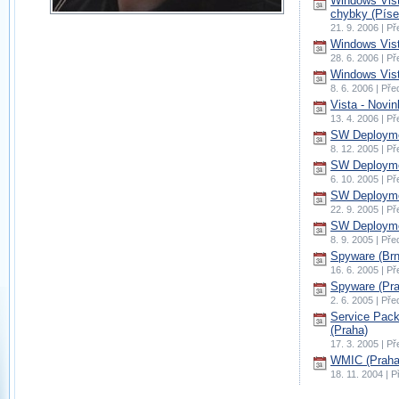
Windows Vist
chybky (Píse
21. 9. 2006 | P
Windows Vist
28. 6. 2006 | P
Windows Vist
8. 6. 2006 | Př
Vista - Novi
13. 4. 2006 | P
SW Deployme
8. 12. 2005 | P
SW Deployme
6. 10. 2005 | P
SW Deployme
22. 9. 2005 | P
SW Deployme
8. 9. 2005 | Př
Spyware (Brn
16. 6. 2005 | P
Spyware (Pra
2. 6. 2005 | Př
Service Pack
(Praha)
17. 3. 2005 | P
WMIC (Praha
18. 11. 2004 | 