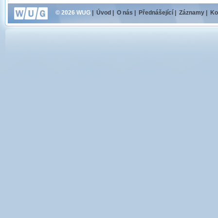
© 2026 WUG
|
Úvod
|
O nás
|
Přednášející
|
Záznamy
|
Ko