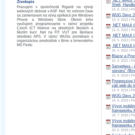
.NET MAUI: 
Životopis
Shell, Handle
Pracujem v spoločnosti Riganti na vývoji
14. 9. 2022 | P
webových stránok v ASP .Net. Vo voľnom čase
WUG Days 20
sa zameriavam na vývoj aplikácií pre Windows
Phone a Windows Store. Okrem toho
13. 9. 2022 | P
vyučujem programovanie v rámci projektu
.NET MAUI (
Czech ICT Aliance na stredných školách a
14. 6. 2022 | P
školím kurz .Net na FIT VUT pre školiace
.NET MAUI (Z
stredisko APS. V rámci WUGu pomáham s
24. 5. 2022 | P
organizáciou prednášok v Brne a brnenského
MS Festu.
.NET MAUI (o
24. 3. 2022 | P
Blazor a Pro
15. 4. 2021 | P
Serverless - 
serveru" (Brn
15. 9. 2019 | P
Progressive 
váš web do m
14. 9. 2019 | P
WUG Days 20
14. 9. 2019 | P
Vývoj mobiln
frameworku X
18. 7. 2019 | P
Vývoj mobiln
frameworku 
20. 6. 2019 | P