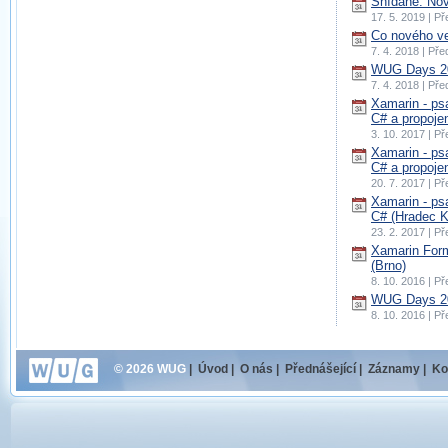
Snídaně: Nov
17. 5. 2019 | P
Co nového ve
7. 4. 2018 | Př
WUG Days 20
7. 4. 2018 | Př
Xamarin - psa
C# a propoje
3. 10. 2017 | P
Xamarin - psa
C# a propojen
20. 7. 2017 | P
Xamarin - psa
C# (Hradec K
23. 2. 2017 | P
Xamarin Form
(Brno)
8. 10. 2016 | P
WUG Days 20
8. 10. 2016 | P
© 2026 WUG
|
Úvod
|
O nás
|
Přednášející
|
Záznamy
|
Ko