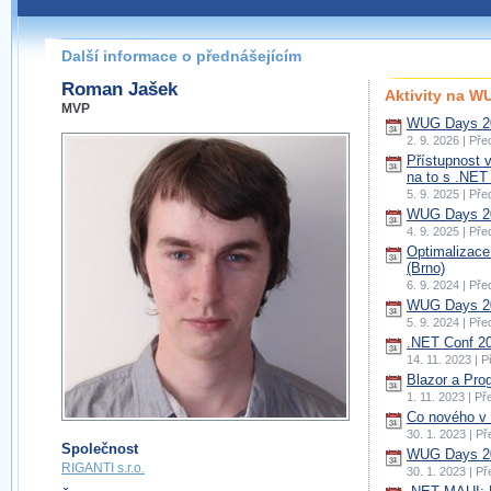
Další informace o přednášejícím
Roman Jašek
Aktivity na 
MVP
WUG Days 20
2. 9. 2026 | Př
Přístupnost v
na to s .NET
5. 9. 2025 | Př
WUG Days 20
4. 9. 2025 | Př
Optimalizace
(Brno)
6. 9. 2024 | Př
WUG Days 20
5. 9. 2024 | Př
.NET Conf 20
14. 11. 2023 | 
Blazor a Pro
1. 11. 2023 | P
Co nového v
30. 1. 2023 | P
Společnost
WUG Days 20
RIGANTI s.r.o.
30. 1. 2023 | P