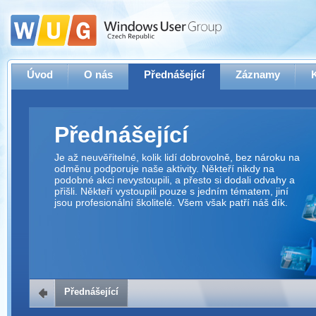
Úvod
O nás
Přednášející
Záznamy
Přednášející
Je až neuvěřitelné, kolik lidí dobrovolně, bez nároku na
odměnu podporuje naše aktivity. Někteří nikdy na
podobné akci nevystoupili, a přesto si dodali odvahy a
přišli. Někteří vystoupili pouze s jedním tématem, jiní
jsou profesionální školitelé. Všem však patří náš dík.
Přednášející