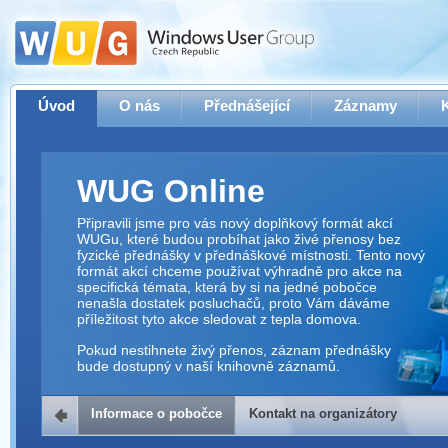
Úvod
O nás
Přednášející
Záznamy
WUG Online
Připravili jsme pro vás nový doplňkový formát akcí
WUGu, které budou probíhat jako živé přenosy bez
fyzické přednášky v přednáškové místnosti. Tento nový
formát akcí chceme používat výhradně pro akce na
specifická témata, která by si na jedné pobočce
nenašla dostatek posluchačů, proto Vám dáváme
příležitost tyto akce sledovat z tepla domova.
Pokud nestihnete živý přenos, záznam přednášky
bude dostupný v naší knihovně záznamů.
Informace o pobočce
Kontakt na organizátory
Kontakt na organizátory