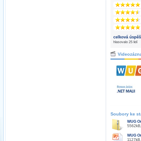
celková úspěš
hlasovalo 25 lidí
Videozázn
Soubory ke st
WUG Onl
5562kB,
WUG Onl
1127kB,