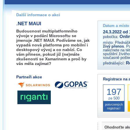
Pokud máte jakýkoliv dotaz na organizátory této akce,
prosím neváhejte nás kontaktovat na e-mailu:
Další informace o akci
.NET MAUI
Datum a místo
Budoucnost multiplatformního
24.3.2022 od 
vývoje v podání Microsoftu se
Onli
pobočka:
jmenuje .NET MAUI. Podíváme se, jak
místo:
Přednášk
vypadá nová platforma pro mobilní i
živý přenos
. P
desktopový vývoj a co nabízí. Co
naleznete na té
spuštění živého
vám přinese, pokud již (ne)máte
současně pošlem
zkušenosti se Xamarinem a proč by
R
přednášející:
vás měla zajímat?
Partneři akce
Registrace na 
197
ze 500
potvrzených
registrací
Ohodnoťte ak