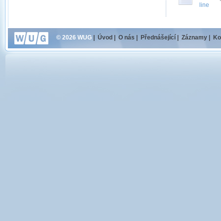
line
© 2026 WUG
|
Úvod
|
O nás
|
Přednášející
|
Záznamy
|
Ko