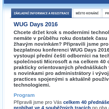
ZÁKLADNÍ INFORMACE A REGISTRACE
MÍSTO KONÁNÍ
P
WUG Days 2016
Chcete držet krok s moderními technol
nemáte v průběhu roku dostatek času
žhavým novinkám? Připravili jsme pr
bezplatnou konferenci WUG Days 2016,
vystoupí přední čeští odborníci na tec
společnosti Microsoft a na celkem 40
prakticky orientovaných přednáškách 
s novinkami pro administrátory i vývojá
practices spojenými s aktuálně použí
technologiemi.
Program
Připravili jsme pro Vás
celkem 40 přednáše
probíhat ve 4 souběžných tracích
po oba 