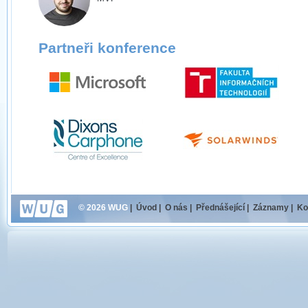
Partneři konference
© 2026 WUG
|
Úvod
|
O nás
|
Přednášející
|
Záznamy
|
Ko