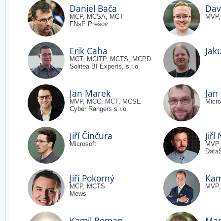
Daniel Bača
Dav
MCP, MCSA, MCT
MVP,
FNsP Prešov
Erik Caha
Jak
MCT, MCITP, MCTS, MCPD
Solitea BI Experts, s.r.o.
Jan Marek
Jan 
MVP, MCC, MCT, MCSE
Micro
Cyber Rangers s.r.o.
Jiří Činčura
Jiří
Microsoft
MVP
Data
Jiří Pokorný
Kami
MCP, MCTS
MVP,
Mews
Kamil Roman
Mar