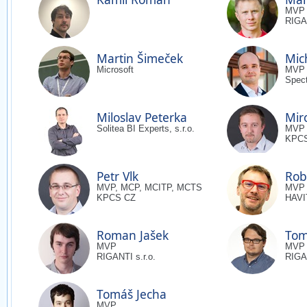
MVP
RIGAN
Martin Šimeček
Mic
Microsoft
MVP
Spec
Miloslav Peterka
Mir
Solitea BI Experts, s.r.o.
MVP
KPC
Petr Vlk
Rob
MVP, MCP, MCITP, MCTS
MVP
KPCS CZ
HAVIT
Roman Jašek
Tom
MVP
MVP
RIGANTI s.r.o.
RIGAN
Tomáš Jecha
MVP