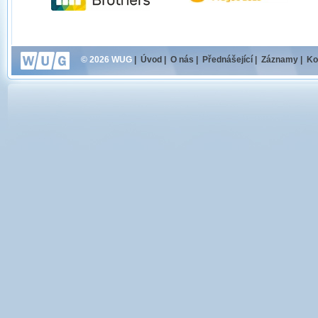
© 2026 WUG
|
Úvod
|
O nás
|
Přednášející
|
Záznamy
|
Ko