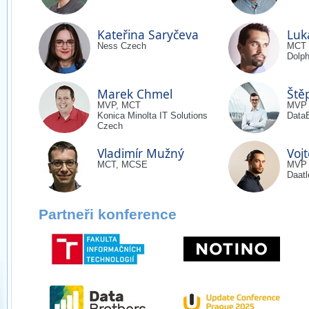
Kateřina Saryčeva
Luk
Ness Czech
MCT
Dolph
Marek Chmel
Ště
MVP, MCT
MVP
Konica Minolta IT Solutions
DataB
Czech
Vladimír Mužný
Voj
MCT, MCSE
MVP
Daatl
Partneři konference