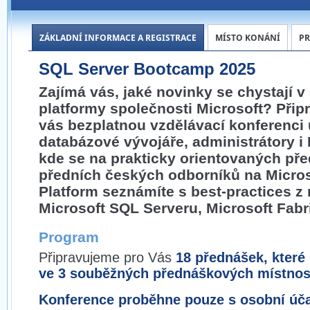
ZÁKLADNÍ INFORMACE A REGISTRACE
MÍSTO KONÁNÍ
P
SQL Server Bootcamp 2025
Zajímá vás, jaké novinky se chystají v
platformy společnosti Microsoft? Připr
vás bezplatnou vzdělávací konferenci
databázové vývojáře, administrátory i B
kde se na prakticky orientovaných př
předních českých odborníků na Micros
Platform seznámíte s best-practices z 
Microsoft SQL Serveru, Microsoft Fabr
Program
Připravujeme pro Vás
18 přednášek, které
ve 3 souběžných přednáškových místnos
Konference proběhne pouze s osobní úča