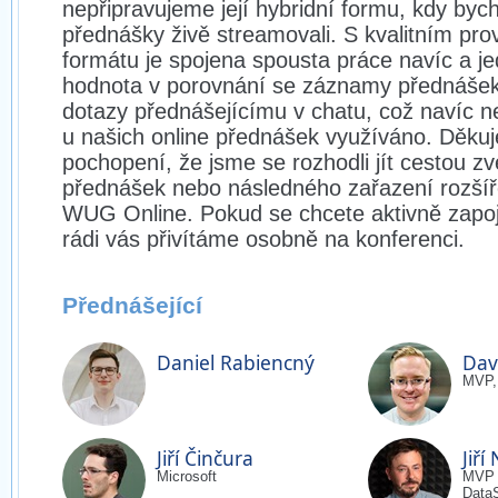
nepřipravujeme její hybridní formu, kdy byc
přednášky živě streamovali. S kvalitním pr
formátu je spojena spousta práce navíc a je
hodnota v porovnání se záznamy přednášek
dotazy přednášejícímu v chatu, což navíc neb
u našich online přednášek využíváno. Děku
pochopení, že jsme se rozhodli jít cestou 
přednášek nebo následného zařazení rozší
WUG Online. Pokud se chcete aktivně zapoji
rádi vás přivítáme osobně na konferenci.
Přednášející
Daniel Rabiencný
Dav
MVP,
Jiří Činčura
Jiří
Microsoft
MVP
Data