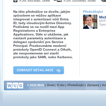
H.264, 800x368px, 190MB
H.264, 1920x884px, 565MB
Na této přednášce se dovíte, jakým
Přednášející
způsobem se můžou aplikace
Mich
integrovat s autentizací vůči Entra
MVP
ID, tedy cloudovým Active Directory.
Spec
Podíváme se na rozdíl mezi App
Registrations a Enterprise
Applications. Dále si ukážeme, jak
nastavit parametry autentizace a
delegaci oprávnění pro Service
Principal. Prozkoumáme moderní
protokoly OpenID Connect a OAuth,
ale neopomeneme ani starší
protokoly jako SAML nebo Kerberos.
© 2026 WUG
|
Úvod
|
O nás
|
Přednášející
|
Záznamy
|
Ko