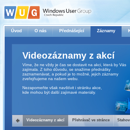
Úvod
O nás
Přednášející
Záznamy
Videozáznamy z akcí
Víme, že ne vždy je čas se dostavit na akci, která by Vás
zajímala. Z toho důvodu, se snažíme přednášky
zaznamenávat, a pokud je to možné, jejich záznamy
zveřejňujeme na našem webu.
Nezapomeňte však navštívit i stránku akce,
kde mohou být další zajímavé materiály.
Videozáznamy z akcí
Přehrávač ve stránce
Stahov
Přehrávač ve stránce