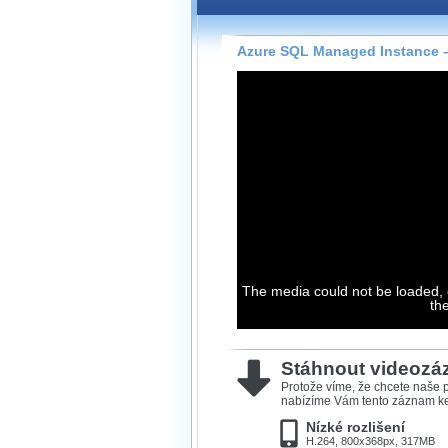
Záznamy na našem webu může
přímo na stránce s využitím 
Silverlight
přehrávače.
Azure SQL Managed Instance – 
Stránka se sama rozhodne, na
technologie podporuje Váš pro
použít, abyste záznam mohli s
možné kvalitě.
Stahování 
Víme, že občas chcete sledov
kde není připojení k internet
The media could not be loaded, 
neumožňuje, proto umožňuje
th
záznamů.
Velmi staré záznamy máme hi
ve formátu, který není vhodný
Stáhnout videoz
proto je ke stažení nenabízím
Protože víme, že chcete naše p
nabízíme Vám tento záznam ke 
Nízké rozlišení
H.264, 800x368px, 317MB