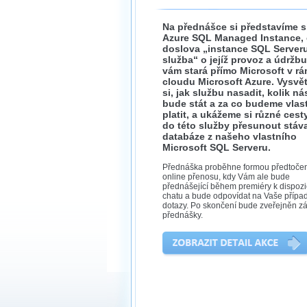
Na přednášce si představíme 
Azure SQL Managed Instance, 
doslova „instance SQL Serveru
služba“ o jejíž provoz a údržbu
vám stará přímo Microsoft v rá
cloudu Microsoft Azure. Vysvě
si, jak službu nasadit, kolik ná
bude stát a za co budeme vlas
platit, a ukážeme si různé cesty
do této služby přesunout stáva
databáze z našeho vlastního
Microsoft SQL Serveru.
Přednáška proběhne formou předtoče
online přenosu, kdy Vám ale bude
přednášející během premiéry k dispozi
chatu a bude odpovídat na Vaše přípa
dotazy. Po skončení bude zveřejněn 
přednášky.