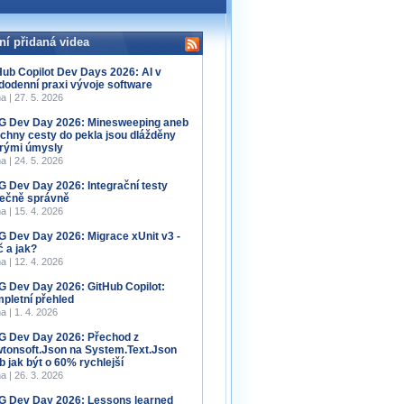
ní přidaná videa
Hub Copilot Dev Days 2026: AI v
dodenní praxi vývoje software
a | 27. 5. 2026
 Dev Day 2026: Minesweeping aneb
chny cesty do pekla jsou dlážděny
rými úmysly
a | 24. 5. 2026
 Dev Day 2026: Integrační testy
ečně správně
a | 15. 4. 2026
 Dev Day 2026: Migrace xUnit v3 -
č a jak?
a | 12. 4. 2026
 Dev Day 2026: GitHub Copilot:
pletní přehled
a | 1. 4. 2026
 Dev Day 2026: Přechod z
tonsoft.Json na System.Text.Json
b jak být o 60% rychlejší
a | 26. 3. 2026
 Dev Day 2026: Lessons learned