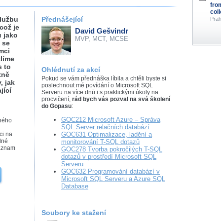
fro
col
službu
Přednášející
Prah
což je
David Gešvindr
 jako
MVP, MCT, MCSE
 se
mci
tlíme
s to
Ohlédnutí za akcí
tně
Pokud se vám přednáška líbila a chtěli byste si
, jak
poslechnout mé povídání o Microsoft SQL
jící
Serveru na více dnů i s praktickými úkoly na
procvičení,
rád bych vás pozval na svá školení
do Gopasu
:
GOC212 Microsoft Azure – Správa
ného
SQL Server relačních databází
ci na
GOC631 Optimalizace, ladění a
dné
monitorování T-SQL dotazů
záznam
GOC278 Tvorba pokročilých T-SQL
dotazů v prostředí Microsoft SQL
Serveru
GOC632 Programování databází v
Microsoft SQL Serveru a Azure SQL
Database
Soubory ke stažení