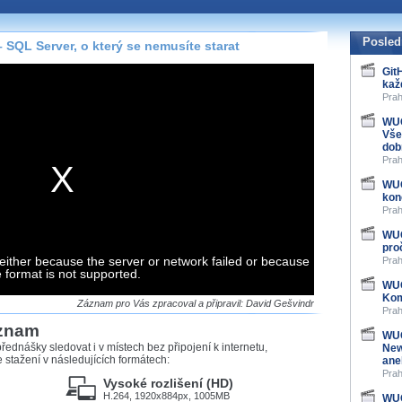
te pohodlně sledovat
našeho
HTML 5
nebo
Posled
SQL Server, o který se nemusíte starat
 základě toho, jaké
Git
kaž
hlížeč, který přehrávač
Prah
ledovat v nejvyšší
WUG
Vše
dob
Prah
WUG
záznamů
kon
Prah
at záznamy i v místech,
WUG
u, což současný přehrávač
pro
either because the server or network failed or because
me stahování vybraných
Prah
e format is not supported.
WUG
Kom
storicky uložené
Záznam pro Vás zpracoval a připravil: David Gešvindr
Prah
 pro stahování,
áznam
e.
WUG
řednášky sledovat i v místech bez připojení k internetu,
New
stažení v následujících formátech:
ane
Prah
Vysoké rozlišení (HD)
H.264, 1920x884px, 1005MB
WUG