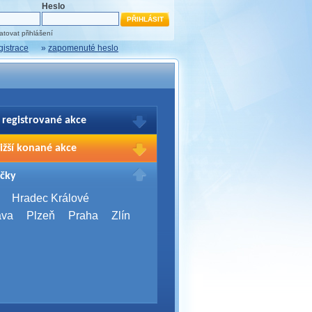
Heslo
tovat přihlášení
gistrace
»
zapomenuté heslo
 registrované akce
brazení Vašich registrací na akce
ižší konané akce
sím přihlašte.
2026,
Brno
čky
Days 2026
2026,
Brno
Hradec Králové
Server Bootcamp 2026
ava
Plzeň
Praha
Zlín