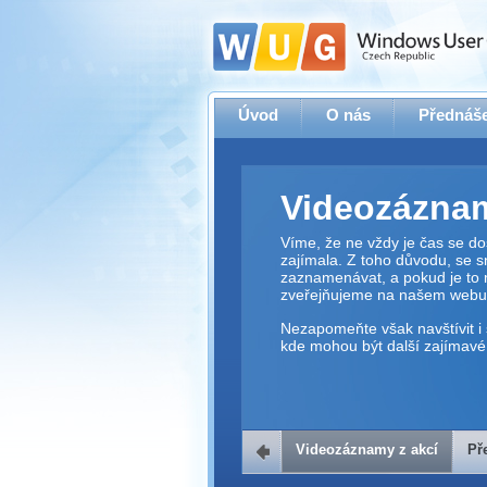
Úvod
O nás
Přednáše
Videozáznam
Víme, že ne vždy je čas se dos
zajímala. Z toho důvodu, se 
zaznamenávat, a pokud je to 
zveřejňujeme na našem webu
Nezapomeňte však navštívit i 
kde mohou být další zajímavé 
Videozáznamy z akcí
Př
Přehrávač v