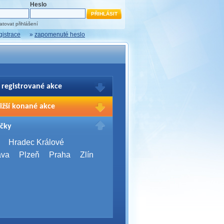
Heslo
tovat přihlášení
gistrace
»
zapomenuté heslo
 registrované akce
brazení Vašich registrací na akce
ižší konané akce
sím přihlašte.
2026,
Brno
čky
Days 2026
2026,
Brno
Hradec Králové
Server Bootcamp 2026
ava
Plzeň
Praha
Zlín