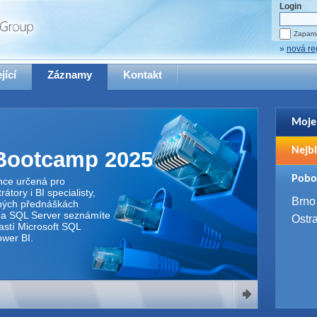
Login
Zapama
»
nová re
jící
Záznamy
Kontakt
Moje
Pro zo
Nejbl
se pro
Bootcamp 2025
2. 9. 
Pobo
nce určená pro
WUG 
átory i BI specialisty,
4. 9. 
Brno
aných přednáškách
SQL 
na SQL Server seznámíte
Ostr
astí Microsoft SQL
ower BI.