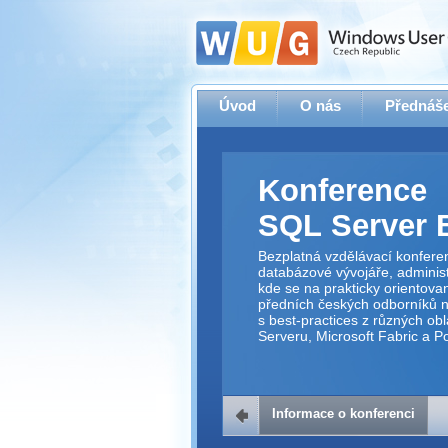
Úvod
O nás
Přednáše
Konference
SQL Server 
Bezplatná vzdělávací konfere
databázové vývojáře, administr
kde se na prakticky orientov
předních českých odborníků 
s best-practices z různých obl
Serveru, Microsoft Fabric a P
Informace o konferenci