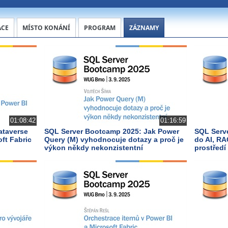
ACE
MÍSTO KONÁNÍ
PROGRAM
ZÁZNAMY
01:08:42
01:16:59
ataverse
SQL Server Bootcamp 2025: Jak Power
SQL Serv
ft Fabric
Query (M) vyhodnocuje dotazy a proč je
do AI, RA
výkon někdy nekonzistentní
prostředí