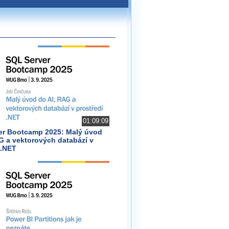
01:09:09
er Bootcamp 2025: Malý úvod
G a vektorových databází v
 .NET