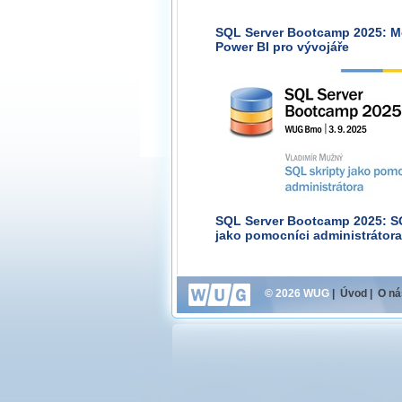
SQL Server Bootcamp 2025: M
Power BI pro vývojáře
SQL Server Bootcamp 2025: S
jako pomocníci administrátora
© 2026 WUG
|
Úvod
|
O ná