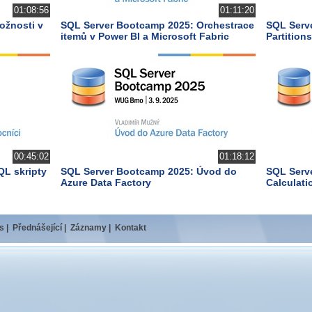
01:08:56
01:11:20
ožnosti v
SQL Server Bootcamp 2025: Orchestrace
SQL Serv
itemů v Power BI a Microsoft Fabric
Partitions
00:45:02
01:18:12
QL skripty
SQL Server Bootcamp 2025: Úvod do
SQL Serv
Azure Data Factory
Calculati
s
|
Přednášející
|
Záznamy
|
Kontakt