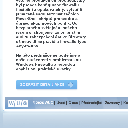
většině produkčních prostředí. Aby
byl proces konfigurace firewallu
flexibilní a opakovatelný, vytvořili
jsme také sadu automatizačních
PowerShell skriptů pro tvorbu a
úpravu skupinových politik. Od
bezplatného zvěřejnění našeho
řešení si slibujeme, že při příštím
auditu zabezpečení Active Directory
už neuvidíme pravidla firewallu typu
Any-to-Any.
Na této přednášce se podělíme o
naše zkušenosti s problematikou
Windows Firewallu a nebudou
chybět ani praktické ukázky.
© 2026 WUG
|
Úvod
|
O nás
|
Přednášející
|
Záznamy
|
Ko