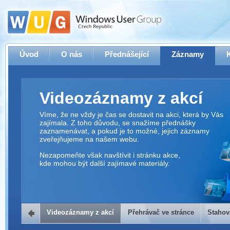
Úvod
O nás
Přednášející
Záznamy
Videozáznamy z akcí
Víme, že ne vždy je čas se dostavit na akci, která by Vás
zajímala. Z toho důvodu, se snažíme přednášky
zaznamenávat, a pokud je to možné, jejich záznamy
zveřejňujeme na našem webu.
Nezapomeňte však navštívit i stránku akce,
kde mohou být další zajímavé materiály.
Videozáznamy z akcí
Přehrávač ve stránce
Stahov
Přehrávač ve stránce