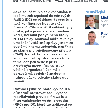
H.264, 800x368px, 334MB
H.264, 1920x884px, 983MB
Jako součást iniciativ vedoucích k
Přednášející
lepšímu zabezpečení doménových
Mich
řadičů (DC) se většinou doporučuje
MVP
také konfigurace hostitelských
Spec
firewallů. Cílem je ztížit některé typy
útoků, jako je vzdálené spouštění
Pav
kódu, laterální pohyb nebo útoky
CIS
NTLM Relay. Motivací může také být
umožnění vzdálené správy jenom ze
systémů k tomu určených, například
ze stanic pro privilegovaný přístup
(PAW). Naneštěstí ale neexistuje
komplexní zdroj informací na toto
téma, což pak vede k příliš
otevřeným firewallům na DC ve
většině organizací. Jen málo
správců má potřebné znalosti a
nutnou dávku odvahy status quo
změnit.
Rozhodli jsme se proto vyvinout a
důkladně otestovat sadu vysoce
restriktivních pravidel firewallu a
filtrů vzdáleného volání procedur
(RPC) pro DC, které lze aplikovat ve