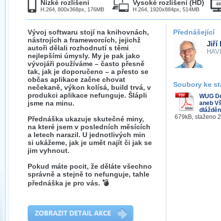
Nízké rozlišení
Vysoké rozlišení (HD)
H.264, 800x368px, 176MB
H.264, 1920x884px, 514MB
Vývoj softwaru stojí na knihovnách,
Přednášející
nástrojích a frameworcích, jejichž
Jiří
autoři dělali rozhodnutí s těmi
HAVIT
nejlepšími úmysly. My je pak jako
vývojáři používáme – často přesně
tak, jak je doporučeno – a přesto se
občas aplikace začne chovat
Soubory ke st
nečekaně, výkon kolísá, build trvá, v
produkci aplikace nefunguje. Šlápli
WUG De
jsme na minu.
aneb Vš
dlážděn
679kB, staženo 
Přednáška ukazuje skutečné miny,
na které jsem v posledních měsících
a letech narazil. U jednotlivých min
si ukážeme, jak je umět najít či jak se
jim vyhnout.
Pokud máte pocit, že děláte všechno
správně a stejně to nefunguje, tahle
přednáška je pro vás. 💣