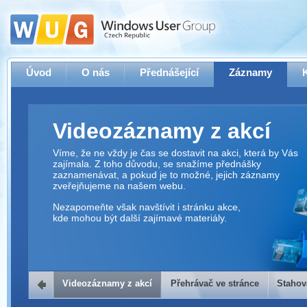
Úvod
O nás
Přednášející
Záznamy
Videozáznamy z akcí
Víme, že ne vždy je čas se dostavit na akci, která by Vás
zajímala. Z toho důvodu, se snažíme přednášky
zaznamenávat, a pokud je to možné, jejich záznamy
zveřejňujeme na našem webu.
Nezapomeňte však navštívit i stránku akce,
kde mohou být další zajímavé materiály.
Videozáznamy z akcí
Přehrávač ve stránce
Stahov
Přehrávač ve stránce