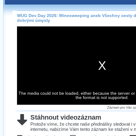
Záznamy na našem webu můžete pohodlně sledovat
přímo na stránce s využitím našeho
HTML 5
nebo
Silverlight
přehrávače.
WUG Dev Day 2026: Minesweeping aneb Všechny cesty d
dobrými úmysly
Stránka se sama rozhodne, na základě toho, jaké
technologie podporuje Váš prohlížeč, který přehrávač
použít, abyste záznam mohli sledovat v nejvyšší
možné kvalitě.
Stahování záznamů
Víme, že občas chcete sledovat záznamy i v místech,
kde není připojení k internetu, což současný přehrávač
neumožňuje, proto umožňujeme stahování vybraných
The media could not be loaded, either because the server or
záznamů.
the format is not supported.
Velmi staré záznamy máme historicky uložené
ve formátu, který není vhodný pro stahování,
Záznam pro Vás zpr
proto je ke stažení nenabízíme.
Stáhnout videozáznam
Protože víme, že chcete naše přednášky sledovat i v
internetu, nabízíme Vám tento záznam ke stažení v n