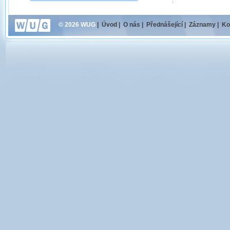
© 2026 WUG
|
Úvod
|
O nás
|
Přednášející
|
Záznamy
|
Ko