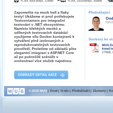
H.264, 800x368px, 124MB
H.264, 1920x884px, 358MB
Zapomeňte na mock hell a flaky
Přednášející
testy! Ukážeme si proč potřebujete
Ond
Testcontainers pro integrační
HAVIT
testování v .NET ekosystému.
Namísto křehkých mocků a
sdílených testovacích databází
využijeme sílu Docker kontejnerů k
Soubory ke st
vytváření plně izolovaných a
reprodukovatelných testovacích
WUG Dev
prostředí. Proletíme od základů přes
konečne
278kB, 
elegantní integraci s ASP.NET Core
až po pokročilé scénáře s
orchestrací více služeb najednou.
© 2026 WUG
|
Úvod
|
O nás
|
Přednášející
|
Záznamy
|
Ko