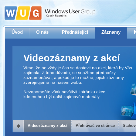
Úvod
O nás
Přednášející
Záznamy
Videozáznamy z akcí
Víme, že ne vždy je čas se dostavit na akci, která by Vás
zajímala. Z toho důvodu, se snažíme přednášky
zaznamenávat, a pokud je to možné, jejich záznamy
zveřejňujeme na našem webu.
Nezapomeňte však navštívit i stránku akce,
kde mohou být další zajímavé materiály.
Videozáznamy z akcí
Přehrávač ve stránce
Stahov
Přehrávač ve stránce