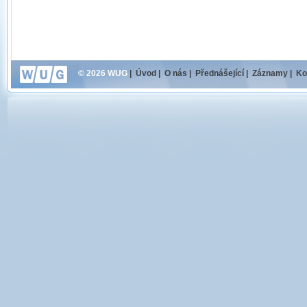
© 2026 WUG
|
Úvod
|
O nás
|
Přednášející
|
Záznamy
|
Ko