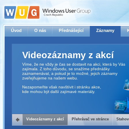
Úvod
O nás
Přednášející
Záznamy
Videozáznamy z akcí
Víme, že ne vždy je čas se dostavit na akci, která by Vás
zajímala. Z toho důvodu, se snažíme přednášky
zaznamenávat, a pokud je to možné, jejich záznamy
zveřejňujeme na našem webu.
Nezapomeňte však navštívit i stránku akce,
kde mohou být další zajímavé materiály.
Videozáznamy z akcí
Přehrávač ve stránce
Stahov
Přehrávač ve stránce