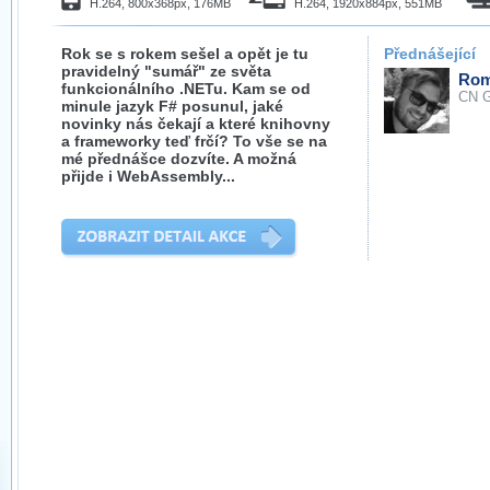
H.264, 800x368px, 176MB
H.264, 1920x884px, 551MB
Rok se s rokem sešel a opět je tu
Přednášející
pravidelný "sumář" ze světa
Rom
funkcionálního .NETu. Kam se od
CN G
minule jazyk F# posunul, jaké
novinky nás čekají a které knihovny
a frameworky teď frčí? To vše se na
mé přednášce dozvíte. A možná
přijde i WebAssembly...