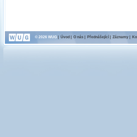
© 2026 WUG
|
Úvod
|
O nás
|
Přednášející
|
Záznamy
|
Ko