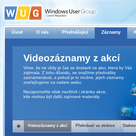
Úvod
O nás
Přednášející
Záznamy
Videozáznamy z akcí
Víme, že ne vždy je čas se dostavit na akci, která by Vás
zajímala. Z toho důvodu, se snažíme přednášky
zaznamenávat, a pokud je to možné, jejich záznamy
zveřejňujeme na našem webu.
Nezapomeňte však navštívit i stránku akce,
kde mohou být další zajímavé materiály.
Videozáznamy z akcí
Přehrávač ve stránce
Stahov
Přehrávač ve stránce