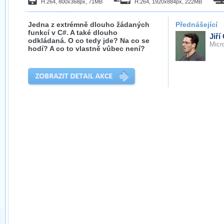
H.264, 800x368px, 71MB
H.264, 1920x884px, 222MB
Jedna z extrémně dlouho žádaných
Přednášející
funkcí v C#. A také dlouho
Jiří
odkládaná. O co tedy jde? Na co se
Micr
hodí? A co to vlastně vůbec není?