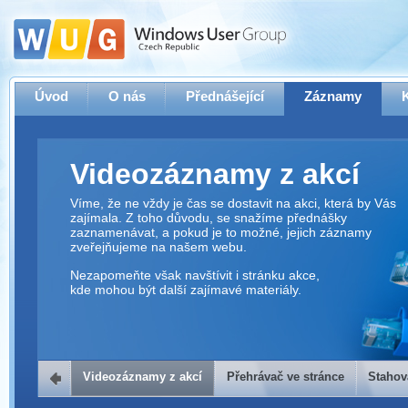
Úvod
O nás
Přednášející
Záznamy
Videozáznamy z akcí
Víme, že ne vždy je čas se dostavit na akci, která by Vás
zajímala. Z toho důvodu, se snažíme přednášky
zaznamenávat, a pokud je to možné, jejich záznamy
zveřejňujeme na našem webu.
Nezapomeňte však navštívit i stránku akce,
kde mohou být další zajímavé materiály.
Videozáznamy z akcí
Přehrávač ve stránce
Stahov
Přehrávač ve stránce