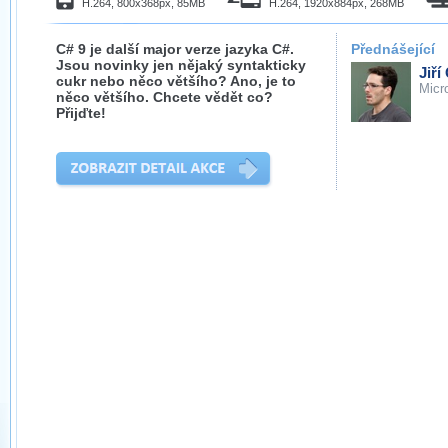
H.264, 800x368px, 85MB
H.264, 1920x884px, 268MB
C# 9 je další major verze jazyka C#.
Přednášející
Jsou novinky jen nějaký syntakticky
Jiří
cukr nebo něco většího? Ano, je to
Micr
něco většího. Chcete vědět co?
Přijďte!