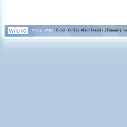
© 2026 WUG
|
Úvod
|
O nás
|
Přednášející
|
Záznamy
|
Ko