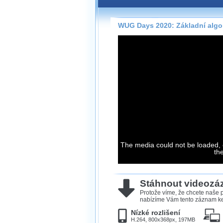
Záznamy na našem webu může
přímo na stránce s využitím 
Silverlight
přehrávače.
WUG Days 2020: Základní algor
Stránka se sama rozhodne, na
technologie podporuje Váš pro
použít, abyste záznam mohli s
možné kvalitě.
Stahování 
Víme, že občas chcete sledov
kde není připojení k internet
The media could not be loaded, 
neumožňuje, proto umožňuje
th
záznamů.
Velmi staré záznamy máme hi
ve formátu, který není vhodný
Stáhnout videoz
proto je ke stažení nenabízím
Protože víme, že chcete naše p
nabízíme Vám tento záznam ke 
Nízké rozlišení
H.264, 800x368px, 197MB