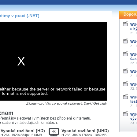
te pohodlně sledovat
našeho
HTML 5
nebo
Doporu
itmy v praxi (.NET)
 základě toho, jaké
WUG
s k
hlížeč, který přehrávač
21. 
ledovat v nejvyšší
WUG
21. 
WUG
čas
22. 
záznamů
WUG
21. 
at záznamy i v místech,
u, což současný přehrávač
WUG
either because the server or network failed or because
me stahování vybraných
23. 
e format is not supported.
WUG
tes
storicky uložené
Záznam pro Vás zpracoval a připravil: David Gešvindr
21. 
 pro stahování,
áznam
e.
WUG
řednášky sledovat i v místech bez připojení k internetu,
výv
stažení v následujících formátech:
23. 
Vysoké rozlišení (HD)
Vysoké rozlišení (UHD)
H.264, 1920x884px, 614MB
H.265, 3840x1768px, 1082MB