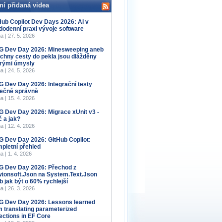
ní přidaná videa
Hub Copilot Dev Days 2026: AI v
dodenní praxi vývoje software
a | 27. 5. 2026
 Dev Day 2026: Minesweeping aneb
chny cesty do pekla jsou dlážděny
rými úmysly
a | 24. 5. 2026
 Dev Day 2026: Integrační testy
ečně správně
a | 15. 4. 2026
 Dev Day 2026: Migrace xUnit v3 -
č a jak?
a | 12. 4. 2026
 Dev Day 2026: GitHub Copilot:
pletní přehled
a | 1. 4. 2026
 Dev Day 2026: Přechod z
tonsoft.Json na System.Text.Json
b jak být o 60% rychlejší
a | 26. 3. 2026
 Dev Day 2026: Lessons learned
m translating parameterized
lections in EF Core