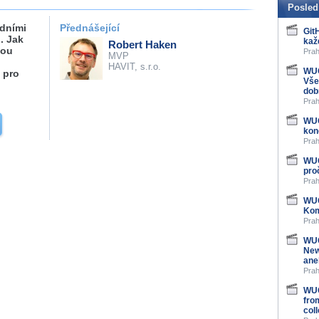
Posled
adními
Přednášející
Git
.. Jak
kaž
Robert Haken
sou
Prah
MVP
HAVIT, s.r.o.
WUG
 pro
Vše
dob
Prah
WUG
kon
Prah
WUG
pro
Prah
WUG
Kom
Prah
WUG
New
ane
Prah
WUG
fro
col