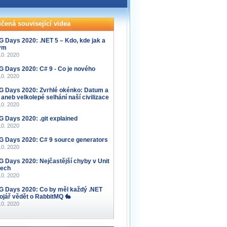
čená související videa
 Days 2020: .NET 5 – Kdo, kde jak a
ým
10. 2020
 Days 2020: C# 9 - Co je nového
10. 2020
 Days 2020: Zvrhlé okénko: Datum a
 aneb velkolepé selhání naší civilizace
10. 2020
 Days 2020: .git explained
10. 2020
 Days 2020: C# 9 source generators
10. 2020
 Days 2020: Nejčastější chyby v Unit
tech
10. 2020
 Days 2020: Co by měl každý .NET
ojář vědět o RabbitMQ 🐇
10. 2020