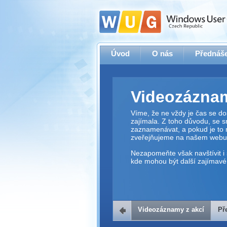
Úvod
O nás
Přednáše
Videozáznam
Víme, že ne vždy je čas se dos
zajímala. Z toho důvodu, se 
zaznamenávat, a pokud je to 
zveřejňujeme na našem webu
Nezapomeňte však navštívit i 
kde mohou být další zajímavé 
Videozáznamy z akcí
Př
Přehrávač v