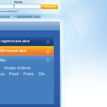
Heslo
tovat přihlášení
gistrace
»
zapomenuté heslo
 registrované akce
brazení Vašich registrací na akce
ižší konané akce
sím přihlašte.
2026,
Brno
čky
Days 2026
2026,
Brno
Hradec Králové
Server Bootcamp 2026
ava
Plzeň
Praha
Zlín