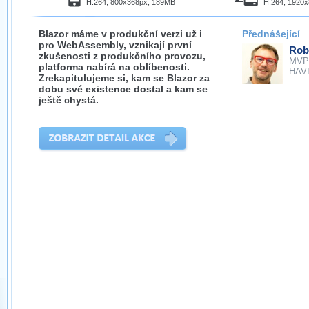
H.264, 800x368px, 189MB
H.264, 1920
Blazor máme v produkční verzi už i
Přednášející
pro WebAssembly, vznikají první
Rob
zkušenosti z produkčního provozu,
MVP
platforma nabírá na oblíbenosti.
HAVIT
Zrekapitulujeme si, kam se Blazor za
dobu své existence dostal a kam se
ještě chystá.