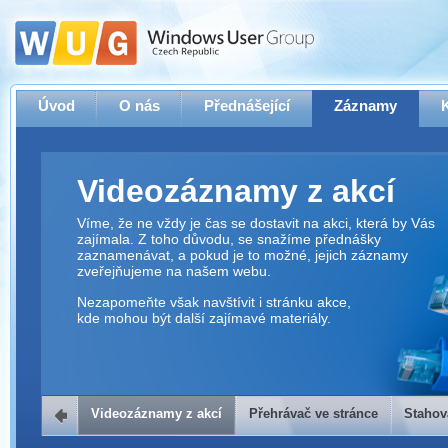
Úvod
O nás
Přednášející
Záznamy
Videozáznamy z akcí
Víme, že ne vždy je čas se dostavit na akci, která by Vás
zajímala. Z toho důvodu, se snažíme přednášky
zaznamenávat, a pokud je to možné, jejich záznamy
zveřejňujeme na našem webu.
Nezapomeňte však navštívit i stránku akce,
kde mohou být další zajímavé materiály.
Videozáznamy z akcí
Přehrávač ve stránce
Stahov
Přehrávač ve stránce