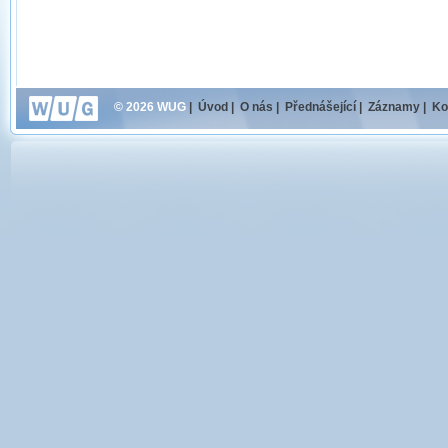
© 2026 WUG
|
Úvod
|
O nás
|
Přednášející
|
Záznamy
|
Ko