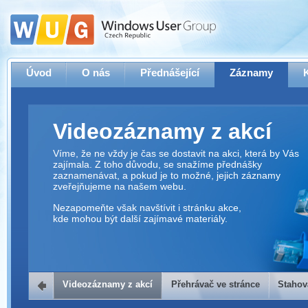
Úvod
O nás
Přednášející
Záznamy
Videozáznamy z akcí
Víme, že ne vždy je čas se dostavit na akci, která by Vás
zajímala. Z toho důvodu, se snažíme přednášky
zaznamenávat, a pokud je to možné, jejich záznamy
zveřejňujeme na našem webu.
Nezapomeňte však navštívit i stránku akce,
kde mohou být další zajímavé materiály.
Videozáznamy z akcí
Přehrávač ve stránce
Stahov
Přehrávač ve stránce