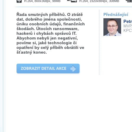
H.264, 800x368px, 98MB
H.264, 1920x884px, 308MB
Řada smutných příběhů. O ztrátě
Přednášející
dat, dobrého jména společnosti,
Petr
úniku osobních údajů, finančních
MVP
škodách. Útocích ransomware,
KPC
hackerů i chybách správců IT.
Abychom nebyli jen negativní,
povíme si, jaké technologie či
opatření by celý příběh obrátili ve
šťastný konec.