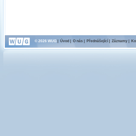
© 2026 WUG
|
Úvod
|
O nás
|
Přednášející
|
Záznamy
|
Ko