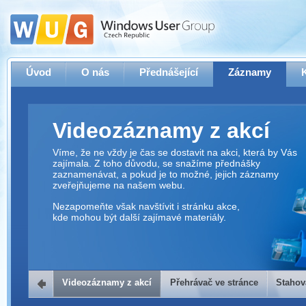
Úvod
O nás
Přednášející
Záznamy
Videozáznamy z akcí
Víme, že ne vždy je čas se dostavit na akci, která by Vás
zajímala. Z toho důvodu, se snažíme přednášky
zaznamenávat, a pokud je to možné, jejich záznamy
zveřejňujeme na našem webu.
Nezapomeňte však navštívit i stránku akce,
kde mohou být další zajímavé materiály.
Videozáznamy z akcí
Přehrávač ve stránce
Stahov
Přehrávač ve stránce