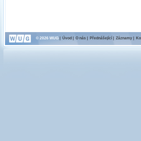
© 2026 WUG
|
Úvod
|
O nás
|
Přednášející
|
Záznamy
|
Ko