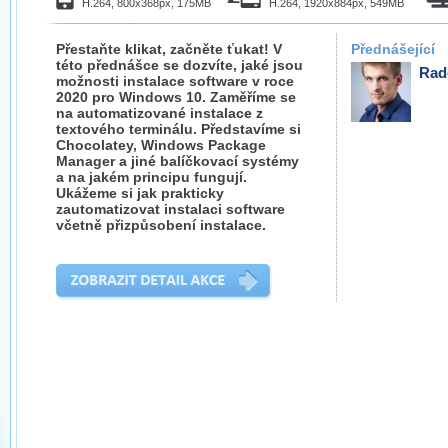
H.264, 800x368px, 175MB
H.264, 1920x884px, 549MB
Přestaňte klikat, začněte ťukat! V
Přednášející
této přednášce se dozvíte, jaké jsou
Rad
možnosti instalace software v roce
2020 pro Windows 10. Zaměříme se
na automatizované instalace z
textového terminálu. Představíme si
Chocolatey, Windows Package
Manager a jiné balíčkovací systémy
a na jakém principu fungují.
Ukážeme si jak prakticky
zautomatizovat instalaci software
včetně přizpůsobení instalace.