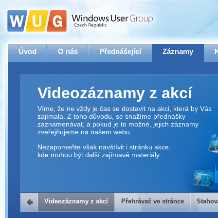
Úvod
O nás
Přednášející
Záznamy
Videozáznamy z akcí
Víme, že ne vždy je čas se dostavit na akci, která by Vás
zajímala. Z toho důvodu, se snažíme přednášky
zaznamenávat, a pokud je to možné, jejich záznamy
zveřejňujeme na našem webu.
Nezapomeňte však navštívit i stránku akce,
kde mohou být další zajímavé materiály.
Videozáznamy z akcí
Přehrávač ve stránce
Stahov
Přehrávač ve stránce