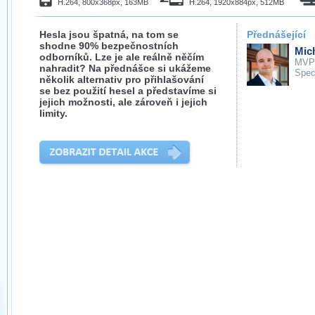
H.264, 800x368px, 163MB
H.264, 1920x884px, 512MB
Hesla jsou špatná, na tom se
Přednášející
shodne 90% bezpečnostních
Mich
odborníků. Lze je ale reálně něčím
MVP
nahradit? Na přednášce si ukážeme
Spec
několik alternativ pro přihlašování
se bez použití hesel a představíme si
jejich možnosti, ale zároveň i jejich
limity.