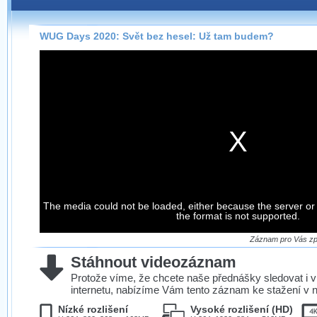
Záznamy na našem webu můžete pohodlně sledovat
přímo na stránce s využitím našeho
HTML 5
nebo
Silverlight
přehrávače.
WUG Days 2020: Svět bez hesel: Už tam budem?
Stránka se sama rozhodne, na základě toho, jaké
technologie podporuje Váš prohlížeč, který přehrávač
použít, abyste záznam mohli sledovat v nejvyšší
možné kvalitě.
Stahování záznamů
Víme, že občas chcete sledovat záznamy i v místech,
kde není připojení k internetu, což současný přehrávač
The media could not be loaded, either because the server or
neumožňuje, proto umožňujeme stahování vybraných
the format is not supported.
záznamů.
Velmi staré záznamy máme historicky uložené
Záznam pro Vás zpr
ve formátu, který není vhodný pro stahování,
Stáhnout videozáznam
proto je ke stažení nenabízíme.
Protože víme, že chcete naše přednášky sledovat i v
internetu, nabízíme Vám tento záznam ke stažení v n
Nízké rozlišení
Vysoké rozlišení (HD)