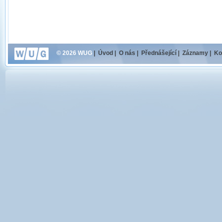
© 2026 WUG
|
Úvod
|
O nás
|
Přednášející
|
Záznamy
|
Ko