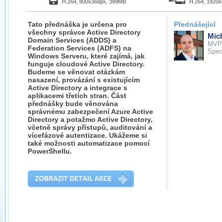
H.264, 800x368px, 399MB
H.264, 1920
Tato přednáška je určena pro
Přednášející
všechny správce Active Directory
Mich
Domain Services (ADDS) a
MVP
Federation Services (ADFS) na
Spec
Windows Serveru, které zajímá, jak
funguje cloudové Active Directory.
Budeme se věnovat otázkám
nasazení, provázání s existujícím
Active Directory a integrace s
aplikacemi třetích stran. Část
přednášky bude věnována
správnému zabezpečení Azure Active
Directory a potažmo Active Directory,
včetně správy přístupů, auditování a
vícefázové autentizace. Ukážeme si
také možnosti automatizace pomocí
PowerShellu.