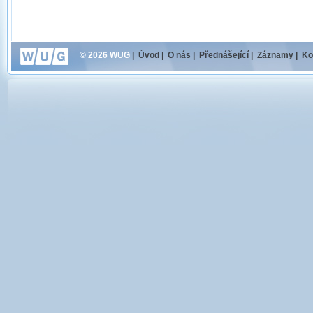
© 2026 WUG
|
Úvod
|
O nás
|
Přednášející
|
Záznamy
|
Ko