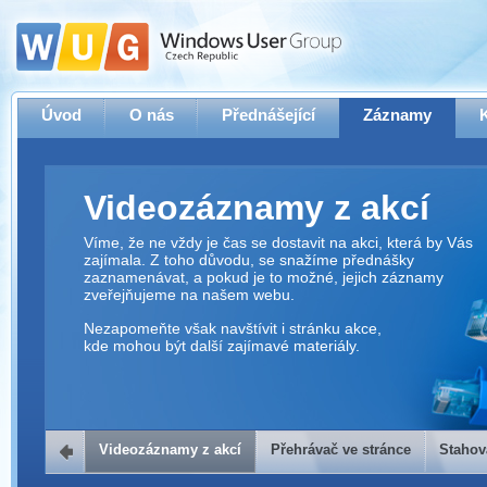
Úvod
O nás
Přednášející
Záznamy
Videozáznamy z akcí
Víme, že ne vždy je čas se dostavit na akci, která by Vás
zajímala. Z toho důvodu, se snažíme přednášky
zaznamenávat, a pokud je to možné, jejich záznamy
zveřejňujeme na našem webu.
Nezapomeňte však navštívit i stránku akce,
kde mohou být další zajímavé materiály.
Videozáznamy z akcí
Přehrávač ve stránce
Stahov
Přehrávač ve stránce