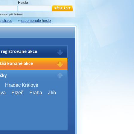
Heslo
tovat přihlášení
gistrace
»
zapomenuté heslo
 registrované akce
brazení Vašich registrací na akce
ižší konané akce
sím přihlašte.
2026,
Brno
čky
Days 2026
2026,
Brno
Hradec Králové
Server Bootcamp 2026
ava
Plzeň
Praha
Zlín