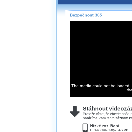
Záznamy na našem webu může
přímo na stránce s využitím 
Silverlight
přehrávače.
Bezpečnost 365
Stránka se sama rozhodne, na
technologie podporuje Váš pro
použít, abyste záznam mohli s
možné kvalitě.
Stahování 
Víme, že občas chcete sledov
kde není připojení k internet
The media could not be loaded, 
neumožňuje, proto umožňuje
th
záznamů.
Velmi staré záznamy máme hi
ve formátu, který není vhodný
Stáhnout videoz
proto je ke stažení nenabízím
Protože víme, že chcete naše p
nabízíme Vám tento záznam ke 
Nízké rozlišení
H.264, 800x368px, 477MB