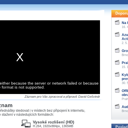
te pohodlně sledovat
našeho
HTML 5
nebo
Doporu
 základě toho, jaké
Na 
hlížeč, který přehrávač
16. 
ledovat v nejvyšší
Azu
Act
2. 5
Gro
Brno
záznamů
Pra
15. 
at záznamy i v místech,
Kyb
u, což současný přehrávač
pre
either because the server or network failed or because
me stahování vybraných
30. 
e format is not supported.
Off
obr
storicky uložené
Záznam pro Vás zpracoval a připravil: David Gešvindr
Prah
 pro stahování,
áznam
e.
Aud
řednášky sledovat i v místech bez připojení k internetu,
Brno
stažení v následujících formátech:
Vysoké rozlišení (HD)
H.264, 1920x884px, 1365MB
Posled