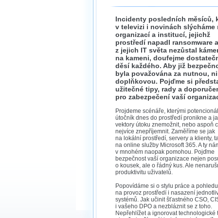
Incidenty posledních měsíců, 
v televizi i novinách slýcháme
organizací a institucí, jejichž
prostředí napadl ransomware 
z jejich IT světa nezůstal káme
na kameni, doufejme dostateč
děsí každého. Aby již bezpečn
byla považována za nutnou, ni
doplňkovou. Pojďme si předsta
užitečné tipy, rady a doporuče
pro zabezpečení vaší organiza
Projdeme scénáře, kterými potencionál
útočník dnes do prostředí pronikne a ja
vektory útoku znemožnit, nebo aspoň 
nejvíce znepříjemnit. Zaměříme se jak
na lokální prostředí, servery a klienty, t
na online služby Microsoft 365. A ty ná
v mnohém naopak pomohou. Pojďme
bezpečnost vaší organizace nejen pos
o kousek, ale o řádný kus. Ale nenaru
produktivitu uživatelů.
Popovídáme si o stylu práce a pohledu
na provoz prostředí i nasazení jednotli
systémů. Jak učinit šťastného CSO, C
i vašeho DPO a nezbláznit se z toho.
Nepřehlížet a ignorovat technologické 