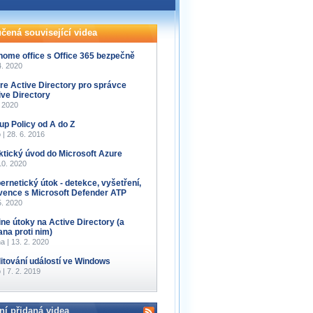
čená související videa
home office s Office 365 bezpečně
4. 2020
re Active Directory pro správce
ive Directory
. 2020
up Policy od A do Z
 | 28. 6. 2016
ktický úvod do Microsoft Azure
10. 2020
ernetický útok - detekce, vyšetření,
vence s Microsoft Defender ATP
5. 2020
line útoky na Active Directory (a
ana proti nim)
a | 13. 2. 2020
itování událostí ve Windows
 | 7. 2. 2019
ní přidaná videa