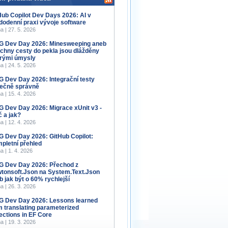
Hub Copilot Dev Days 2026: AI v
dodenní praxi vývoje software
a | 27. 5. 2026
 Dev Day 2026: Minesweeping aneb
chny cesty do pekla jsou dlážděny
rými úmysly
a | 24. 5. 2026
 Dev Day 2026: Integrační testy
ečně správně
a | 15. 4. 2026
 Dev Day 2026: Migrace xUnit v3 -
č a jak?
a | 12. 4. 2026
 Dev Day 2026: GitHub Copilot:
pletní přehled
a | 1. 4. 2026
 Dev Day 2026: Přechod z
tonsoft.Json na System.Text.Json
b jak být o 60% rychlejší
a | 26. 3. 2026
 Dev Day 2026: Lessons learned
m translating parameterized
lections in EF Core
a | 19. 3. 2026