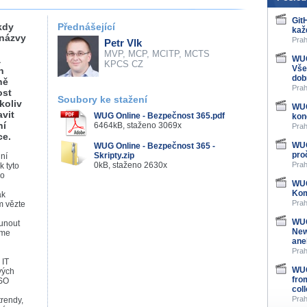
Git
kdy
Přednášející
kaž
 názvy
Prah
Petr Vlk
MVP, MCP, MCITP, MCTS
a
WUG
KPCS CZ
Vše
n
dob
ně
Prah
ost
Soubory ke stažení
koliv
WUG
vit
WUG Online - Bezpečnost 365.pdf
kon
ní
6464kB, staženo 3069x
Prah
ce.
WUG
WUG Online - Bezpečnost 365 -
pro
Skripty.zip
ní
0kB, staženo 2630x
Prah
k tyto
co
WUG
Kom
ak
Prah
m vězte
WUG
unout
New
šme
ane
Prah
 IT
WUG
vých
fro
ISO
col
Prah
trendy,