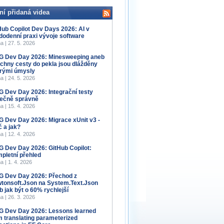
ní přidaná videa
Hub Copilot Dev Days 2026: AI v
dodenní praxi vývoje software
a | 27. 5. 2026
 Dev Day 2026: Minesweeping aneb
chny cesty do pekla jsou dlážděny
rými úmysly
a | 24. 5. 2026
 Dev Day 2026: Integrační testy
ečně správně
a | 15. 4. 2026
 Dev Day 2026: Migrace xUnit v3 -
č a jak?
a | 12. 4. 2026
 Dev Day 2026: GitHub Copilot:
pletní přehled
a | 1. 4. 2026
 Dev Day 2026: Přechod z
tonsoft.Json na System.Text.Json
b jak být o 60% rychlejší
a | 26. 3. 2026
 Dev Day 2026: Lessons learned
m translating parameterized