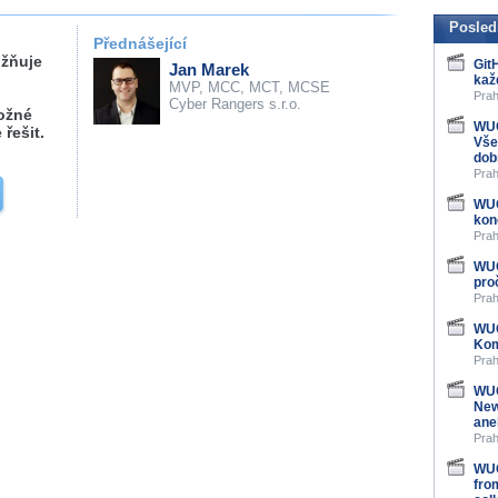
Posled
Přednášející
ožňuje
Git
Jan Marek
kaž
MVP, MCC, MCT, MCSE
Prah
Cyber Rangers s.r.o.
ožné
WUG
řešit.
Vše
dob
Prah
WUG
kon
Prah
WUG
pro
Prah
WUG
Kom
Prah
WUG
New
ane
Prah
WUG
fro