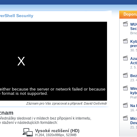
te pohodlně sledovat
našeho
HTML 5
nebo
Doporu
rShell Security
 základě toho, jaké
WUG
Sec
hlížeč, který přehrávač
Brno
ledovat v nejvyšší
Kyb
pre
30. 
Azu
Act
záznamů
2. 5
Bez
at záznamy i v místech,
23. 
u, což současný přehrávač
either because the server or network failed or because
me stahování vybraných
Win
e format is not supported.
kyb
Prah
storicky uložené
Záznam pro Vás zpracoval a připravil: David Gešvindr
Na 
 pro stahování,
16. 
áznam
e.
řednášky sledovat i v místech bez připojení k internetu,
Mic
stažení v následujících formátech:
Dev
21. 
Vysoké rozlišení (HD)
H.264, 1920x886px, 523MB