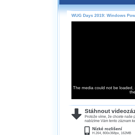
Záznamy na našem webu může
přímo na stránce s využitím 
Silverlight
přehrávače.
WUG Days 2019: Windows Powe
Stránka se sama rozhodne, na
technologie podporuje Váš pro
použít, abyste záznam mohli s
možné kvalitě.
Stahování 
Víme, že občas chcete sledov
kde není připojení k internet
The media could not be loaded, 
neumožňuje, proto umožňuje
th
záznamů.
Velmi staré záznamy máme hi
ve formátu, který není vhodný
Stáhnout videoz
proto je ke stažení nenabízím
Protože víme, že chcete naše p
nabízíme Vám tento záznam ke 
Nízké rozlišení
H.264, 800x368px, 162MB