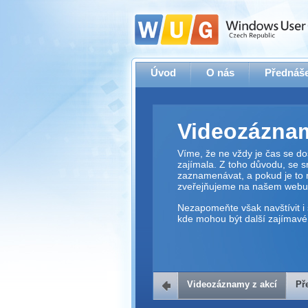
Úvod
O nás
Přednáše
Videozáznam
Víme, že ne vždy je čas se dos
zajímala. Z toho důvodu, se 
zaznamenávat, a pokud je to 
zveřejňujeme na našem webu
Nezapomeňte však navštívit i 
kde mohou být další zajímavé 
Videozáznamy z akcí
Př
Přehrávač v