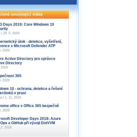
čená související videa
 Days 2019: Core Windows 10
urity
 | 28. 5. 2020
ernetický útok - detekce, vyšetření,
vence s Microsoft Defender ATP
5. 2020
re Active Directory pro správce
ive Directory
. 2020
pečnost 365
4. 2020
dows 10 - ochrana, detekce a řešení
erútoků v praxi
a | 1. 11. 2018
home office s Office 365 bezpečně
4. 2020
rosoft Developer Days 2018: Azure
Ops a GitHub při vývoji DotVVM
12. 2018