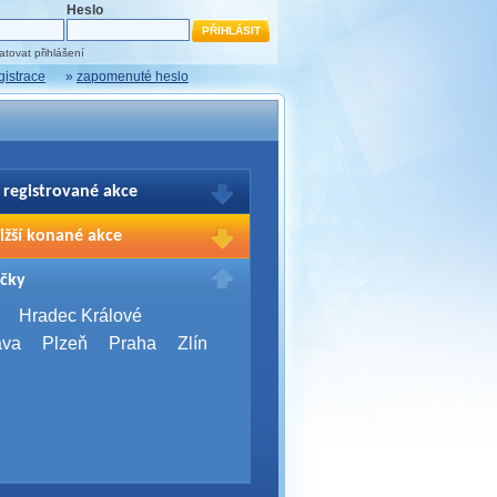
Heslo
tovat přihlášení
gistrace
»
zapomenuté heslo
 registrované akce
brazení Vašich registrací na akce
ižší konané akce
sím přihlašte.
2026,
Brno
čky
Days 2026
2026,
Brno
Hradec Králové
Server Bootcamp 2026
ava
Plzeň
Praha
Zlín