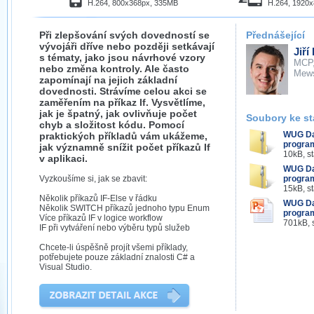
H.264, 800x368px, 335MB
H.264, 1920
Při zlepšování svých dovedností se
Přednášející
vývojáři dříve nebo později setkávají
Jiří
s tématy, jako jsou návrhové vzory
MCP
nebo změna kontroly. Ale často
Mew
zapomínají na jejich základní
dovednosti. Strávíme celou akci se
zaměřením na příkaz If. Vysvětlíme,
jak je špatný, jak ovlivňuje počet
Soubory ke st
chyb a složitost kódu. Pomocí
WUG Day
praktických příkladů vám ukážeme,
program
jak významně snížit počet příkazů If
10kB, s
v aplikaci.
WUG Day
Vyzkoušíme si, jak se zbavit:
progra
15kB, s
Několik příkazů IF-Else v řádku
WUG Day
Několik SWITCH příkazů jednoho typu Enum
progra
Více příkazů IF v logice workflow
701kB, 
IF při vytváření nebo výběru typů služeb
Chcete-li úspěšně projít všemi příklady,
potřebujete pouze základní znalosti C# a
Visual Studio.