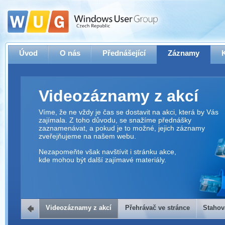
Úvod
O nás
Přednášející
Záznamy
Videozáznamy z akcí
Víme, že ne vždy je čas se dostavit na akci, která by Vás
zajímala. Z toho důvodu, se snažíme přednášky
zaznamenávat, a pokud je to možné, jejich záznamy
zveřejňujeme na našem webu.
Nezapomeňte však navštívit i stránku akce,
kde mohou být další zajímavé materiály.
Videozáznamy z akcí
Přehrávač ve stránce
Stahov
Přehrávač ve stránce