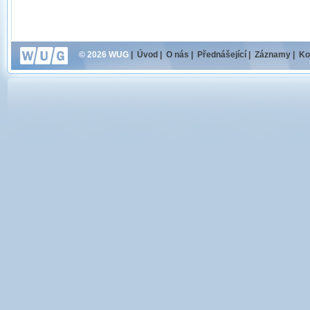
© 2026 WUG
|
Úvod
|
O nás
|
Přednášející
|
Záznamy
|
Ko