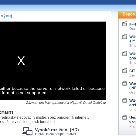
te pohodlně sledovat
našeho
HTML 5
nebo
Doporu
 vývoj
 základě toho, jaké
IF-
hlížeč, který přehrávač
Ostr
ledovat v nejvyšší
WUG
a m
Brno
WUG
pro
Brno
záznamů
GIT
Zlín
at záznamy i v místech,
u, což současný přehrávač
Wor
either because the server or network failed or because
me stahování vybraných
(.N
e format is not supported.
Ostr
WUG
storicky uložené
Záznam pro Vás zpracoval a připravil: David Gešvindr
arch
 pro stahování,
Brno
áznam
e.
řednášky sledovat i v místech bez připojení k internetu,
Úvo
stažení v následujících formátech:
vzo
Prah
Vysoké rozlišení (HD)
H.264, 1920x886px, 593MB