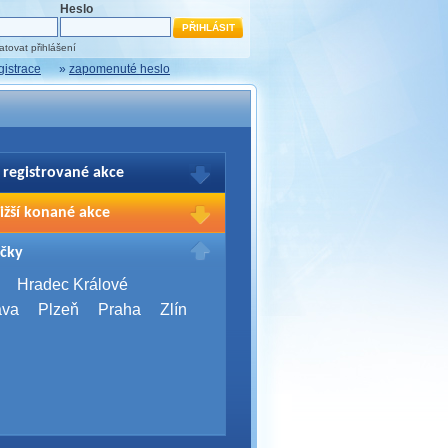
Heslo
tovat přihlášení
gistrace
»
zapomenuté heslo
 registrované akce
brazení Vašich registrací na akce
ižší konané akce
sím přihlašte.
2026,
Brno
čky
Days 2026
2026,
Brno
Hradec Králové
Server Bootcamp 2026
ava
Plzeň
Praha
Zlín