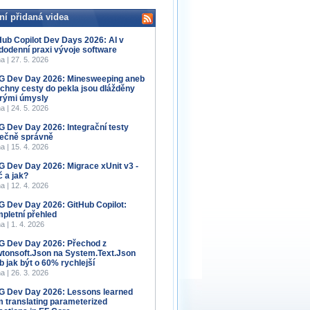
ní přidaná videa
Hub Copilot Dev Days 2026: AI v
dodenní praxi vývoje software
a | 27. 5. 2026
 Dev Day 2026: Minesweeping aneb
chny cesty do pekla jsou dlážděny
rými úmysly
a | 24. 5. 2026
 Dev Day 2026: Integrační testy
ečně správně
a | 15. 4. 2026
 Dev Day 2026: Migrace xUnit v3 -
č a jak?
a | 12. 4. 2026
 Dev Day 2026: GitHub Copilot:
pletní přehled
a | 1. 4. 2026
 Dev Day 2026: Přechod z
tonsoft.Json na System.Text.Json
b jak být o 60% rychlejší
a | 26. 3. 2026
 Dev Day 2026: Lessons learned
m translating parameterized