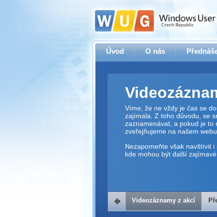
Úvod
O nás
Přednáše
Videozáznam
Víme, že ne vždy je čas se dos
zajímala. Z toho důvodu, se 
zaznamenávat, a pokud je to 
zveřejňujeme na našem webu
Nezapomeňte však navštívit i 
kde mohou být další zajímavé 
Videozáznamy z akcí
Př
Přehrávač v