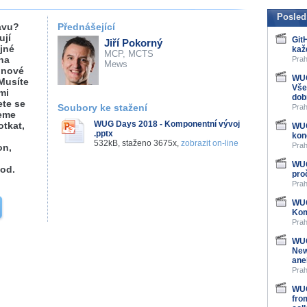
Posled
avu?
Přednášející
ují
Git
Jiří Pokorný
ejné
kaž
MCP, MCTS
na
Prah
Mews
 nové
WUG
Musíte
Vše
mi
dob
ete se
Soubory ke stažení
Prah
žeme
WUG Days 2018 - Komponentní vývoj
otkat,
WUG
.pptx
kon
532kB, staženo 3675x,
zobrazit on-line
Prah
on,
WUG
pod.
pro
Prah
WUG
Kom
Prah
WUG
New
ane
Prah
WUG
fro