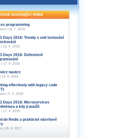
čená související videa
less programming
ava | 24. 7. 2018
 Days 2018: Trendy v unit testování
ockování
 | 12. 4. 2018
 Days 2018: Defenzivní
gramování
 | 17. 4. 2018
 skrz naskrz
 | 16. 6. 2018
king effectively with legacy code
ET)
ava | 5. 5. 2018
 Days 2018: Microservices
itektura a kdy ji použít
 | 17. 4. 2018
d do Redis a praktické návrhové
ry
a | 26. 9. 2017