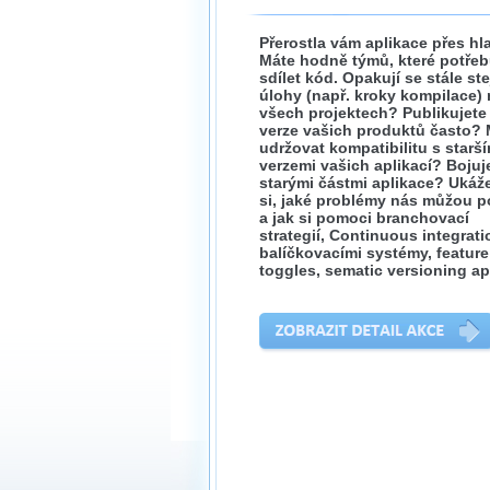
Přerostla vám aplikace přes hl
Máte hodně týmů, které potřeb
sdílet kód. Opakují se stále st
úlohy (např. kroky kompilace) 
všech projektech? Publikujete
verze vašich produktů často? 
udržovat kompatibilitu s starší
verzemi vašich aplikací? Bojuj
starými částmi aplikace? Uká
si, jaké problémy nás můžou p
a jak si pomoci branchovací
strategií, Continuous integrati
balíčkovacími systémy, feature
toggles, sematic versioning a