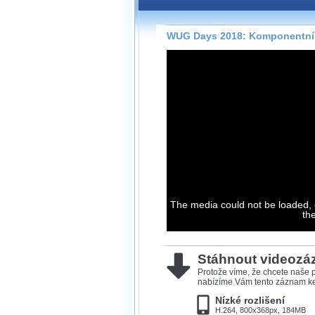
Záznamy na našem webu může
přímo na stránce s využitím 
Silverlight
přehrávače.
WUG Days 2018: Komponentní
Stránka se sama rozhodne, na
technologie podporuje Váš pro
použít, abyste záznam mohli s
možné kvalitě.
Stahování 
Víme, že občas chcete sledov
kde není připojení k internet
The media could not be loaded, 
neumožňuje, proto umožňuje
th
záznamů.
Velmi staré záznamy máme hi
ve formátu, který není vhodný
Stáhnout videoz
proto je ke stažení nenabízím
Protože víme, že chcete naše p
nabízíme Vám tento záznam ke 
Nízké rozlišení
H.264, 800x368px, 184MB