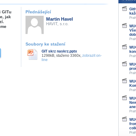
Git
i GITu
Přednášející
kaž
e, jak
Prah
Martin Havel
í.
HAVIT, s.r.o.
eme
WUG
Vše
dob
Prah
Soubory ke stažení
WUG
GIT skrz naskrz.pptx
kon
1298kB, staženo 3360x,
zobrazit on-
Prah
line
WUG
pro
Prah
WUG
Kom
Prah
WUG
New
ane
Prah
WUG
fro
col
Prah