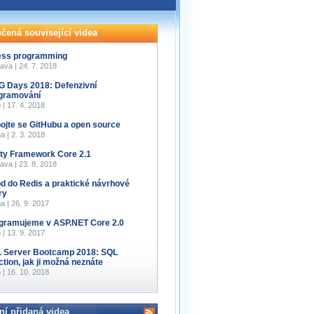
čená související videa
less programming
ava | 24. 7. 2018
 Days 2018: Defenzivní
gramování
 | 17. 4. 2018
ojte se GitHubu a open source
a | 2. 3. 2018
ity Framework Core 2.1
ava | 23. 8. 2018
d do Redis a praktické návrhové
ry
a | 26. 9. 2017
gramujeme v ASP.NET Core 2.0
 | 13. 9. 2017
 Server Bootcamp 2018: SQL
ction, jak ji možná neznáte
 | 16. 10. 2018
ní přidaná videa