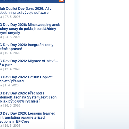
Hub Copilot Dev Days 2026: AI v
dodenní praxi vývoje software
a | 27. 5. 2026
 Dev Day 2026: Minesweeping aneb
chny cesty do pekla jsou dlážděny
rými úmysly
a | 24. 5. 2026
 Dev Day 2026: Integrační testy
ečně správně
a | 15. 4. 2026
 Dev Day 2026: Migrace xUnit v3 -
č a jak?
a | 12. 4. 2026
 Dev Day 2026: GitHub Copilot:
pletní přehled
a | 1. 4. 2026
 Dev Day 2026: Přechod z
tonsoft.Json na System.Text.Json
b jak být o 60% rychlejší
a | 26. 3. 2026
 Dev Day 2026: Lessons learned
m translating parameterized
lections in EF Core
a | 19. 3. 2026