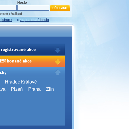
Heslo
tovat přihlášení
gistrace
»
zapomenuté heslo
 registrované akce
brazení Vašich registrací na akce
ižší konané akce
sím přihlašte.
2026,
Brno
čky
Days 2026
2026,
Brno
Hradec Králové
Server Bootcamp 2026
ava
Plzeň
Praha
Zlín