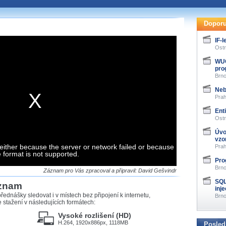
te pohodlně sledovat
našeho
HTML 5
nebo
Doporu
 základě toho, jaké
IF-
hlížeč, který přehrávač
Ostr
ledovat v nejvyšší
WUG
pro
Brno
Neb
Prah
záznamů
Ent
Ostr
at záznamy i v místech,
Úvo
u, což současný přehrávač
vzo
either because the server or network failed or because
me stahování vybraných
Prah
e format is not supported.
Pro
Brno
storicky uložené
Záznam pro Vás zpracoval a připravil: David Gešvindr
 pro stahování,
SQL
áznam
e.
inje
řednášky sledovat i v místech bez připojení k internetu,
Brno
stažení v následujících formátech:
Vysoké rozlišení (HD)
H.264, 1920x886px, 1118MB
Posled