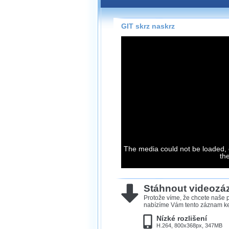
Záznamy na našem webu může
přímo na stránce s využitím 
Silverlight
přehrávače.
GIT skrz naskrz
Stránka se sama rozhodne, na
technologie podporuje Váš pro
použít, abyste záznam mohli s
možné kvalitě.
Stahování 
Víme, že občas chcete sledov
kde není připojení k internet
The media could not be loaded, 
neumožňuje, proto umožňuje
th
záznamů.
Velmi staré záznamy máme hi
ve formátu, který není vhodný
Stáhnout videoz
proto je ke stažení nenabízím
Protože víme, že chcete naše p
nabízíme Vám tento záznam ke 
Nízké rozlišení
H.264, 800x368px, 347MB