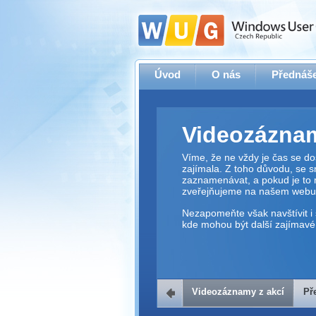
Úvod
O nás
Přednáše
Videozáznam
Víme, že ne vždy je čas se dos
zajímala. Z toho důvodu, se 
zaznamenávat, a pokud je to 
zveřejňujeme na našem webu
Nezapomeňte však navštívit i 
kde mohou být další zajímavé 
Videozáznamy z akcí
Př
Přehrávač v