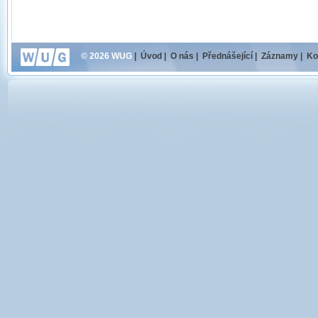
© 2026 WUG
|
Úvod
|
O nás
|
Přednášející
|
Záznamy
|
Ko