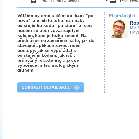
H.264, 800x368px, 408MB
H.264, 1920
Většina by chtěla dělat aplikace "po
Přednášející
novu", ale místo toho má mraky
Rob
existujícího kódu "po staru" a jsou
MVP
nuceni se podřizovat zajetým
HAVIT
kolejím, které je těžko změnit. Na
přednášce se zaměříme na to, jak do
stávající aplikace zavést nové
postupy, jak se vypořádat s
existujícím kódem, jak řešit
průběžný refaktoring a jak se
vypořádat s technologickým
dluhem.