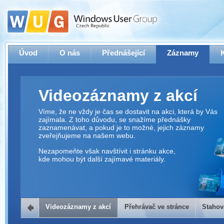
Úvod
O nás
Přednášející
Záznamy
Videozáznamy z akcí
Víme, že ne vždy je čas se dostavit na akci, která by Vás
zajímala. Z toho důvodu, se snažíme přednášky
zaznamenávat, a pokud je to možné, jejich záznamy
zveřejňujeme na našem webu.
Nezapomeňte však navštívit i stránku akce,
kde mohou být další zajímavé materiály.
Videozáznamy z akcí
Přehrávač ve stránce
Stahov
Přehrávač ve stránce