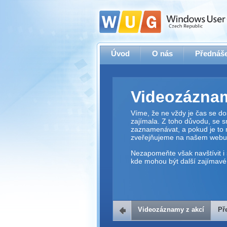
Úvod
O nás
Přednáše
Videozáznam
Víme, že ne vždy je čas se dos
zajímala. Z toho důvodu, se 
zaznamenávat, a pokud je to 
zveřejňujeme na našem webu
Nezapomeňte však navštívit i 
kde mohou být další zajímavé 
Videozáznamy z akcí
Př
Přehrávač v