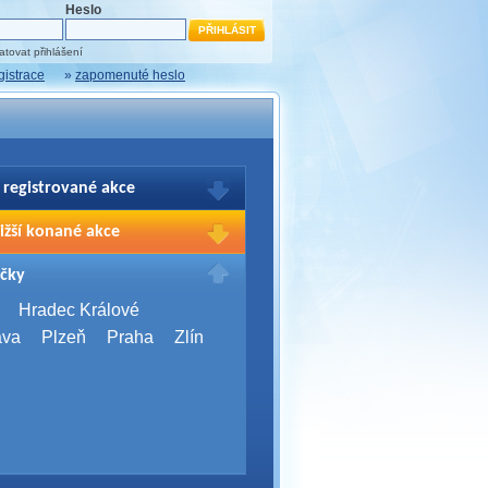
Heslo
tovat přihlášení
gistrace
»
zapomenuté heslo
 registrované akce
brazení Vašich registrací na akce
ižší konané akce
sím přihlašte.
2026,
Brno
čky
Days 2026
2026,
Brno
Hradec Králové
Server Bootcamp 2026
ava
Plzeň
Praha
Zlín