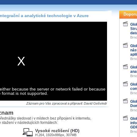
te pohodlně sledovat
našeho
HTML 5
nebo
Doporu
ntegrační a analytické technologie v Azure
 základě toho, jaké
Glo
Str
hlížeč, který přehrávač
dat
ledovat v nejvyšší
Brno
Glo
nás
apl
Brno
záznamů
Glo
ana
Brno
at záznamy i v místech,
u, což současný přehrávač
Glo
either because the server or network failed or because
me stahování vybraných
com
e format is not supported.
Brno
Glo
storicky uložené
Záznam pro Vás zpracoval a připravil: David Gešvindr
Dom
 pro stahování,
Brno
áznam
e.
řednášky sledovat i v místech bez připojení k internetu,
Glo
stažení v následujících formátech:
inf
GD
Vysoké rozlišení (HD)
Brno
H.264, 1920x886px, 307MB