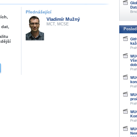
Glo
Dat
Přednášející
Brno
ích,
Vladimír Mužný
MCT, MCSE
 dat,
Posled
litu
Git
dější
kaž
Prah
WUG
Vše
dob
Prah
WUG
kon
Prah
WUG
pro
Prah
WUG
Kom
Prah
WUG
New