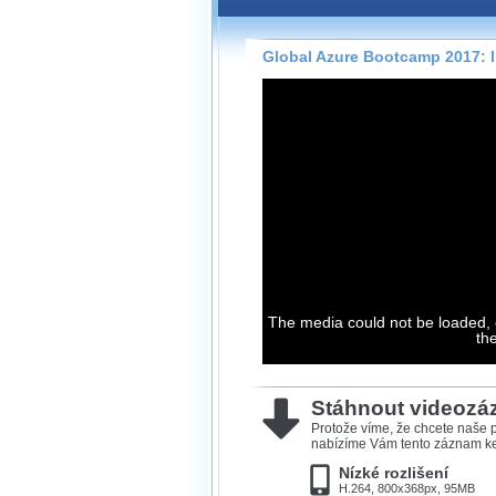
Záznamy na našem webu může
přímo na stránce s využitím 
Silverlight
přehrávače.
Global Azure Bootcamp 2017: I
Stránka se sama rozhodne, na
technologie podporuje Váš pro
použít, abyste záznam mohli s
možné kvalitě.
Stahování 
Víme, že občas chcete sledov
kde není připojení k internet
The media could not be loaded, 
neumožňuje, proto umožňuje
th
záznamů.
Velmi staré záznamy máme hi
ve formátu, který není vhodný
Stáhnout videoz
proto je ke stažení nenabízím
Protože víme, že chcete naše p
nabízíme Vám tento záznam ke 
Nízké rozlišení
H.264, 800x368px, 95MB