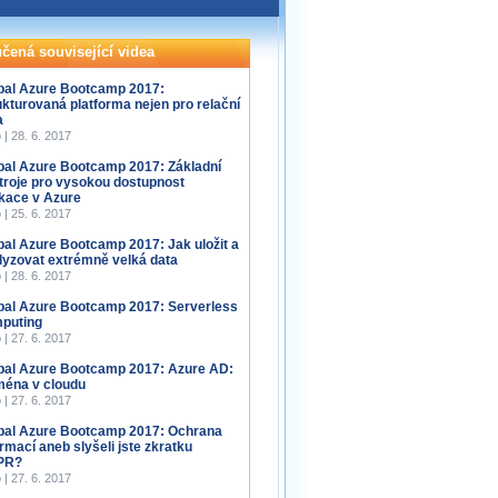
čená související videa
bal Azure Bootcamp 2017:
ukturovaná platforma nejen pro relační
a
 | 28. 6. 2017
bal Azure Bootcamp 2017: Základní
troje pro vysokou dostupnost
ikace v Azure
 | 25. 6. 2017
bal Azure Bootcamp 2017: Jak uložit a
lyzovat extrémně velká data
 | 28. 6. 2017
bal Azure Bootcamp 2017: Serverless
puting
 | 27. 6. 2017
bal Azure Bootcamp 2017: Azure AD:
éna v cloudu
 | 27. 6. 2017
bal Azure Bootcamp 2017: Ochrana
ormací aneb slyšeli jste zkratku
PR?
 | 27. 6. 2017