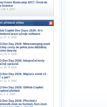
bal Azure Bootcamp 2017: Úvod do
a Science
 | 28. 6. 2017
ní přidaná videa
Hub Copilot Dev Days 2026: AI v
dodenní praxi vývoje software
a | 27. 5. 2026
 Dev Day 2026: Minesweeping aneb
chny cesty do pekla jsou dlážděny
rými úmysly
a | 24. 5. 2026
 Dev Day 2026: Integrační testy
ečně správně
a | 15. 4. 2026
 Dev Day 2026: Migrace xUnit v3 -
č a jak?
a | 12. 4. 2026
 Dev Day 2026: GitHub Copilot:
pletní přehled
a | 1. 4. 2026
 Dev Day 2026: Přechod z
tonsoft.Json na System.Text.Json