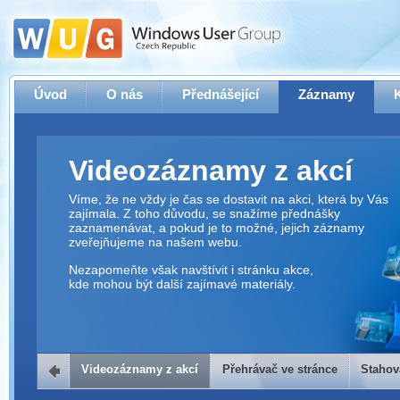
Úvod
O nás
Přednášející
Záznamy
Videozáznamy z akcí
Víme, že ne vždy je čas se dostavit na akci, která by Vás
zajímala. Z toho důvodu, se snažíme přednášky
zaznamenávat, a pokud je to možné, jejich záznamy
zveřejňujeme na našem webu.
Nezapomeňte však navštívit i stránku akce,
kde mohou být další zajímavé materiály.
Videozáznamy z akcí
Přehrávač ve stránce
Stahov
Přehrávač ve stránce