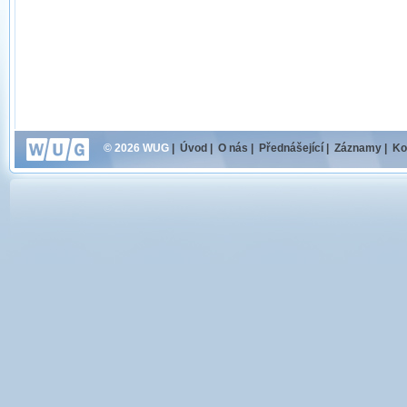
© 2026 WUG
|
Úvod
|
O nás
|
Přednášející
|
Záznamy
|
Ko