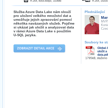
H.264, 800x368px, 103MB
H.264, 1920
Služba Azure Data Lake nám slouží
Přednášející
pro uložení velkého množství dat a
Mar
umožňuje jejich zpracování pomocí
MVP
několika navázaných služeb. Pojďme
Koni
si ukázat jak uložit a analyzovat data
Cze
v rámci Azure Data Lake s použitím
U-SQL jazyka.
Soubory ke st
Global 
uložit 
data.pd
1795kB, staženo