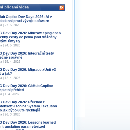
ní přidaná videa
Hub Copilot Dev Days 2026: AI v
dodenní praxi vývoje software
a | 27. 5. 2026
 Dev Day 2026: Minesweeping aneb
chny cesty do pekla jsou dlážděny
rými úmysly
a | 24. 5. 2026
 Dev Day 2026: Integrační testy
ečně správně
a | 15. 4. 2026
 Dev Day 2026: Migrace xUnit v3 -
č a jak?
a | 12. 4. 2026
 Dev Day 2026: GitHub Copilot:
pletní přehled
a | 1. 4. 2026
 Dev Day 2026: Přechod z
tonsoft.Json na System.Text.Json
b jak být o 60% rychlejší
a | 26. 3. 2026
 Dev Day 2026: Lessons learned
m translating parameterized