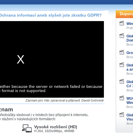
te pohodlně sledovat
našeho
HTML 5
nebo
Doporu
chrana informací aneb slyšeli jste zkratku GDPR?
 základě toho, jaké
Win
hlížeč, který přehrávač
Prah
ledovat v nejvyšší
Glo
Dom
Brno
Gro
Brno
záznamů
Glo
a a
Brno
at záznamy i v místech,
u, což současný přehrávač
Glo
either because the server or network failed or because
me stahování vybraných
C# 
e format is not supported.
Brno
WUG
storicky uložené
Záznam pro Vás zpracoval a připravil: David Gešvindr
Win
 pro stahování,
Brno
áznam
e.
řednášky sledovat i v místech bez připojení k internetu,
Glo
stažení v následujících formátech:
Vis
Brno
Vysoké rozlišení (HD)
H.264, 1920x886px, 484MB