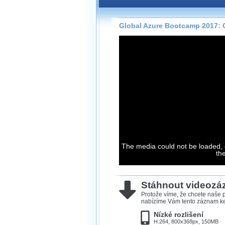
Záznamy na našem webu může
přímo na stránce s využitím 
Silverlight
přehrávače.
Global Azure Bootcamp 2017: O
Stránka se sama rozhodne, na
technologie podporuje Váš pro
použít, abyste záznam mohli s
možné kvalitě.
Stahování 
Víme, že občas chcete sledov
kde není připojení k internet
The media could not be loaded, 
neumožňuje, proto umožňuje
th
záznamů.
Velmi staré záznamy máme hi
ve formátu, který není vhodný
Stáhnout videoz
proto je ke stažení nenabízím
Protože víme, že chcete naše p
nabízíme Vám tento záznam ke 
Nízké rozlišení
H.264, 800x368px, 150MB