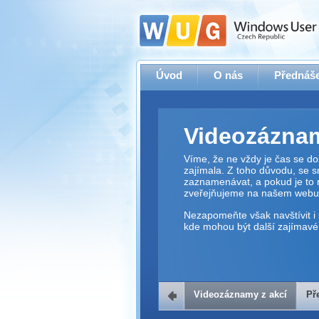
Úvod
O nás
Přednáše
Videozáznam
Víme, že ne vždy je čas se dos
zajímala. Z toho důvodu, se 
zaznamenávat, a pokud je to 
zveřejňujeme na našem webu
Nezapomeňte však navštívit i 
kde mohou být další zajímavé 
Videozáznamy z akcí
Př
Přehrávač v