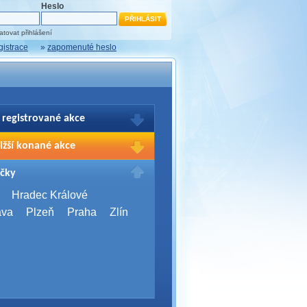
Heslo
tovat přihlášení
gistrace
»
zapomenuté heslo
 registrované akce
brazení Vašich registrací na akce
ižší konané akce
sím přihlašte.
2026,
Brno
čky
Days 2026
2026,
Brno
Hradec Králové
Server Bootcamp 2026
ava
Plzeň
Praha
Zlín