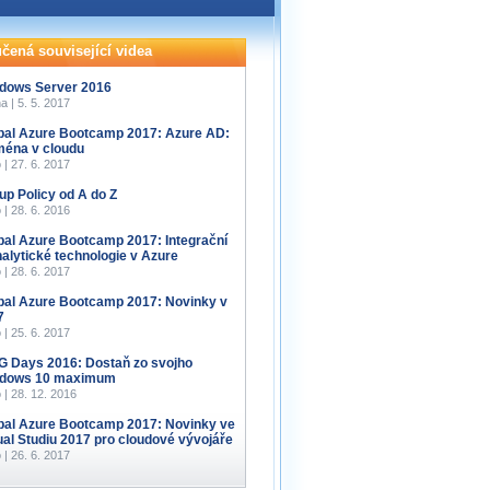
čená související videa
dows Server 2016
a | 5. 5. 2017
bal Azure Bootcamp 2017: Azure AD:
éna v cloudu
 | 27. 6. 2017
up Policy od A do Z
 | 28. 6. 2016
bal Azure Bootcamp 2017: Integrační
nalytické technologie v Azure
 | 28. 6. 2017
bal Azure Bootcamp 2017: Novinky v
7
 | 25. 6. 2017
 Days 2016: Dostaň zo svojho
dows 10 maximum
 | 28. 12. 2016
bal Azure Bootcamp 2017: Novinky ve
ual Studiu 2017 pro cloudové vývojáře
 | 26. 6. 2017