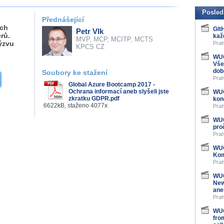
Posled
Přednášející
ách
Git
Petr Vlk
rů.
kaž
MVP, MCP, MCITP, MCTS
ýzvu
Prah
KPCS CZ
WUG
Vše
dob
Soubory ke stažení
Prah
Global Azure Bootcamp 2017 -
Ochrana informací aneb slyšeli jste
WUG
zkratku GDPR.pdf
kon
6622kB, staženo 4077x
Prah
WUG
pro
Prah
WUG
Kom
Prah
WUG
New
ane
Prah
WUG
fro