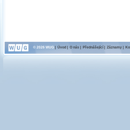
© 2026 WUG
|
Úvod
|
O nás
|
Přednášející
|
Záznamy
|
Ko