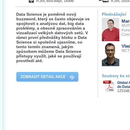
H.264, 800x368px, 140MB
H.264, 1920
Data Science je poměrně nový
Přednášející
buzzword, který se často objevuje ve
Mar
spojitosti s analýzou dat, big data
MVP
problémy, a obecně zpracováním a
Koni
vizualizací velkých datových setů. V
Cze
rámci první přednášky bloku o Data
Science si společně ujasníme, co
Vla
tento termín znamená, jakým
MCT
způsobem můžeme Data Science
přístupy využít, jaké se používají
prostředí atd.
Soubory ke st
Global 
do Data
1251kB,