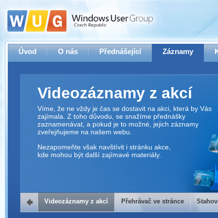
Úvod
O nás
Přednášející
Záznamy
Videozáznamy z akcí
Víme, že ne vždy je čas se dostavit na akci, která by Vás
zajímala. Z toho důvodu, se snažíme přednášky
zaznamenávat, a pokud je to možné, jejich záznamy
zveřejňujeme na našem webu.
Nezapomeňte však navštívit i stránku akce,
kde mohou být další zajímavé materiály.
Videozáznamy z akcí
Přehrávač ve stránce
Stahov
Přehrávač ve stránce