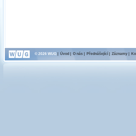
© 2026 WUG
|
Úvod
|
O nás
|
Přednášející
|
Záznamy
|
Ko