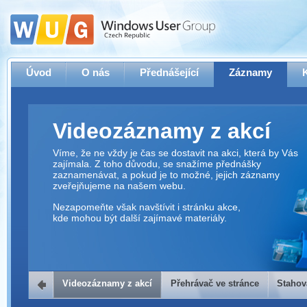
Úvod
O nás
Přednášející
Záznamy
Videozáznamy z akcí
Víme, že ne vždy je čas se dostavit na akci, která by Vás
zajímala. Z toho důvodu, se snažíme přednášky
zaznamenávat, a pokud je to možné, jejich záznamy
zveřejňujeme na našem webu.
Nezapomeňte však navštívit i stránku akce,
kde mohou být další zajímavé materiály.
Videozáznamy z akcí
Přehrávač ve stránce
Stahov
Přehrávač ve stránce