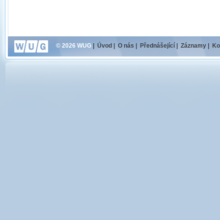
© 2026 WUG
|
Úvod
|
O nás
|
Přednášející
|
Záznamy
|
Ko