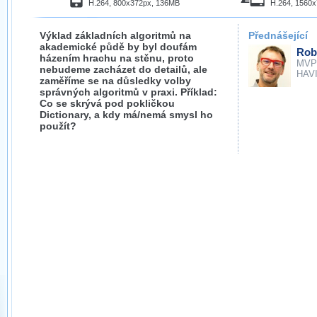
H.264, 800x372px, 136MB
H.264, 1560
Výklad základních algoritmů na
Přednášející
akademické půdě by byl doufám
Rob
házením hrachu na stěnu, proto
MVP
nebudeme zacházet do detailů, ale
HAVIT
zaměříme se na důsledky volby
správných algoritmů v praxi. Příklad:
Co se skrývá pod pokličkou
Dictionary, a kdy má/nemá smysl ho
použít?