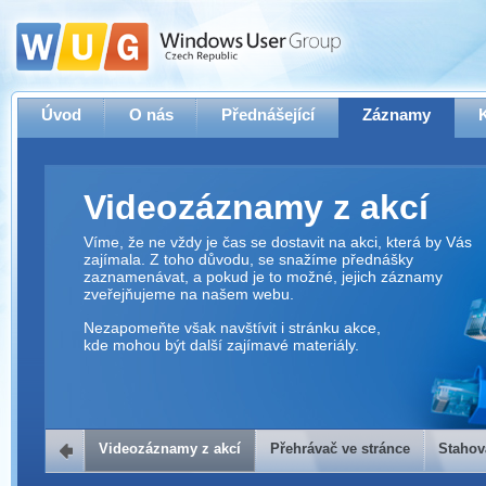
Úvod
O nás
Přednášející
Záznamy
Videozáznamy z akcí
Víme, že ne vždy je čas se dostavit na akci, která by Vás
zajímala. Z toho důvodu, se snažíme přednášky
zaznamenávat, a pokud je to možné, jejich záznamy
zveřejňujeme na našem webu.
Nezapomeňte však navštívit i stránku akce,
kde mohou být další zajímavé materiály.
Videozáznamy z akcí
Přehrávač ve stránce
Stahov
Přehrávač ve stránce