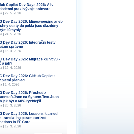
Hub Copilot Dev Days 2026: AI v
dodenní praxi vývoje software
a | 27. 5. 2026
 Dev Day 2026: Minesweeping aneb
chny cesty do pekla jsou dlážděny
rými úmysly
a | 24. 5. 2026
 Dev Day 2026: Integrační testy
ečně správně
a | 15. 4. 2026
 Dev Day 2026: Migrace xUnit v3 -
č a jak?
a | 12. 4. 2026
 Dev Day 2026: GitHub Copilot:
pletní přehled
a | 1. 4. 2026
 Dev Day 2026: Přechod z
tonsoft.Json na System.Text.Json
b jak být o 60% rychlejší
a | 26. 3. 2026
 Dev Day 2026: Lessons learned
m translating parameterized
lections in EF Core
a | 19. 3. 2026