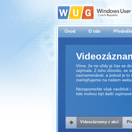
Úvod
O nás
Přednáše
Videozáznam
Víme, že ne vždy je čas se dos
zajímala. Z toho důvodu, se 
zaznamenávat, a pokud je to 
zveřejňujeme na našem webu
Nezapomeňte však navštívit i 
kde mohou být další zajímavé 
Videozáznamy z akcí
Př
Přehrávač v