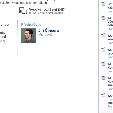
stažení v následujících formátech:
Git
kaž
Vysoké rozlišení (HD)
Prah
H.264, 1280x720px, 368MB
WUG
Vše
e, co
Přednášející
dob
í
Prah
Jiří Činčura
mé.
Microsoft
WUG
ě od
kon
men
Prah
WUG
pro
Prah
WUG
Kom
Prah
WUG
New
ane
Prah
WUG
fro
col
Prah