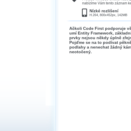
nabízíme Vám tento záznam ke 
Nízké rozlišení
H.264, 800x452px, 142MB
Ačkoli Code First podporuje vš
umí Entity Framework, základn
prvky nejsou někdy úplně zřej
Pojďme se na to podívat pěkn
podlahy a nenechat žádný ká
neotočený.