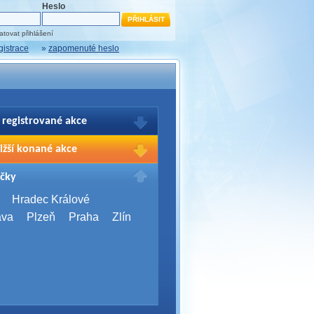
Heslo
tovat přihlášení
gistrace
»
zapomenuté heslo
 registrované akce
brazení Vašich registrací na akce
ižší konané akce
sím přihlašte.
2026,
Brno
čky
Days 2026
2026,
Brno
Hradec Králové
Server Bootcamp 2026
ava
Plzeň
Praha
Zlín