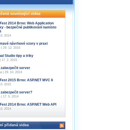
čená související videa
Fest 2014 Brno: Web Application
xy - bezpečné publikování namísto
G
10. 2014
ímavé návrhové vzory v praxi
 | 29. 12. 2015
al Studio tipy a triky
 | 17. 2. 2015
 zabezpečit server
a | 29. 10. 2014
Fest 2015 Brno: ASP.NET MVC 6
10. 2015
 zabezpečit server?
 | 17. 5. 2014
Fest 2014 Brno: ASP.NET Web API
10. 2014
ní přidaná videa