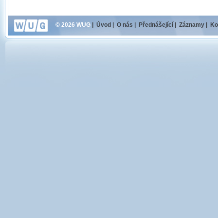
© 2026 WUG
|
Úvod
|
O nás
|
Přednášející
|
Záznamy
|
Ko