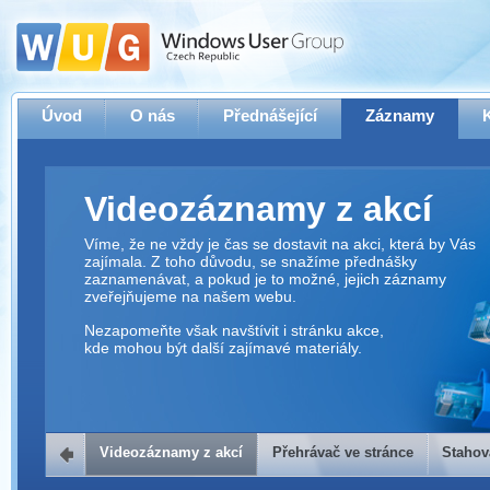
Úvod
O nás
Přednášející
Záznamy
Videozáznamy z akcí
Víme, že ne vždy je čas se dostavit na akci, která by Vás
zajímala. Z toho důvodu, se snažíme přednášky
zaznamenávat, a pokud je to možné, jejich záznamy
zveřejňujeme na našem webu.
Nezapomeňte však navštívit i stránku akce,
kde mohou být další zajímavé materiály.
Videozáznamy z akcí
Přehrávač ve stránce
Stahov
Přehrávač ve stránce