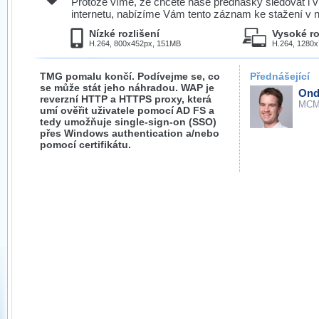
Protože víme, že chcete naše přednášky sledovat i v
internetu, nabízíme Vám tento záznam ke stažení v n
Nízké rozlišení
Vysoké ro
H.264, 800x452px, 151MB
H.264, 1280
TMG pomalu končí. Podívejme se, co
Přednášející
se může stát jeho náhradou. WAP je
Ond
reverzní HTTP a HTTPS proxy, která
MCM
umí ověřit uživatele pomocí AD FS a
tedy umožňuje single-sign-on (SSO)
přes Windows authentication a/nebo
pomocí certifikátu.